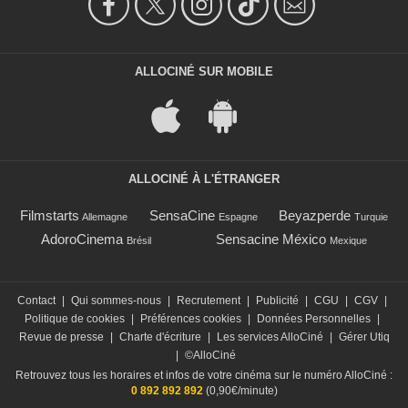
ALLOCINÉ SUR MOBILE
ALLOCINÉ À L'ÉTRANGER
Filmstarts
SensaCine
Beyazperde
Allemagne
Espagne
Turquie
AdoroCinema
Sensacine México
Brésil
Mexique
Contact
|
Qui sommes-nous
|
Recrutement
|
Publicité
|
CGU
|
CGV
|
Politique de cookies
|
Préférences cookies
|
Données Personnelles
|
Revue de presse
|
Charte d'écriture
|
Les services AlloCiné
|
Gérer Utiq
|
©AlloCiné
Retrouvez tous les horaires et infos de votre cinéma sur le numéro AlloCiné :
0 892 892 892
(0,90€/minute)