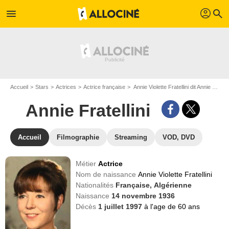
profil
menu
search
Accueil
Stars
Actrices
Actrice française
Annie Violette Fratellini dit Annie Fratellini
Annie Fratellini
Accueil
Filmographie
Streaming
VOD, DVD
Métier
Actrice
Nom de naissance
Annie Violette Fratellini
Nationalités
Française,
Algérienne
Naissance
14 novembre 1936
Décès
1 juillet 1997
à l'age de 60 ans