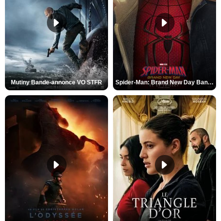
Mutiny Bande-annonce VO STFR
Spider-Man: Brand New Day Bande-annonce VO STFR