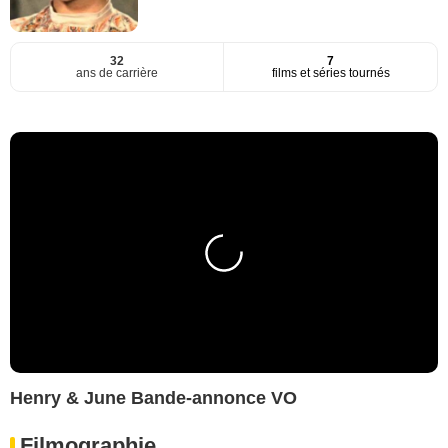
32
7
ans de carrière
films et séries tournés
Henry & June Bande-annonce VO
Filmographie