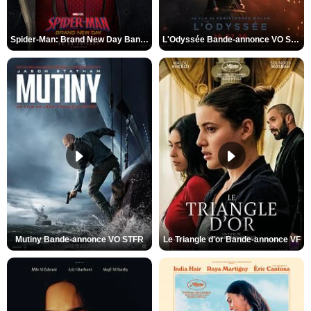
Spider-Man: Brand New Day Bande-annonce VO STFR
L'Odyssée Bande-annonce VO STFR
Mutiny Bande-annonce VO STFR
Le Triangle d'or Bande-annonce VF