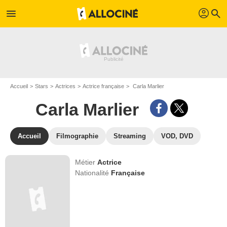
profil
menu
search
Accueil
Stars
Actrices
Actrice française
Carla Marlier
Carla Marlier
Accueil
Filmographie
Streaming
VOD, DVD
Métier
Actrice
Nationalité
Française