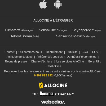
ALLOCINÉ À L'ÉTRANGER
Filmstarts
SensaCine
Beyazperde
Allemagne
Espagne
Turquie
AdoroCinema
Sensacine México
Brésil
Mexique
Contact
|
Qui sommes-nous
|
Recrutement
|
Publicité
|
CGU
|
CGV
|
Politique de cookies
|
Préférences cookies
|
Données Personnelles
|
Revue de presse
|
Charte d'écriture
|
Les services AlloCiné
|
Gérer Utiq
|
©AlloCiné
Retrouvez tous les horaires et infos de votre cinéma sur le numéro AlloCiné :
0 892 892 892
(0,90€/minute)