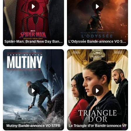
Spider-Man: Brand New Day Bande-annonce VO STFR
L'Odyssée Bande-annonce VO STFR
Mutiny Bande-annonce VO STFR
Le Triangle d'or Bande-annonce VF