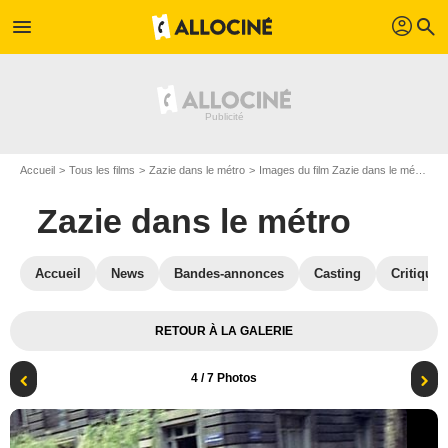
profil
menu
search
Accueil
Tous les films
Zazie dans le métro
Images du film Zazie dans le métro
P
Zazie dans le métro
Accueil
News
Bandes-annonces
Casting
Critiques
RETOUR À LA GALERIE
4
/ 7 Photos