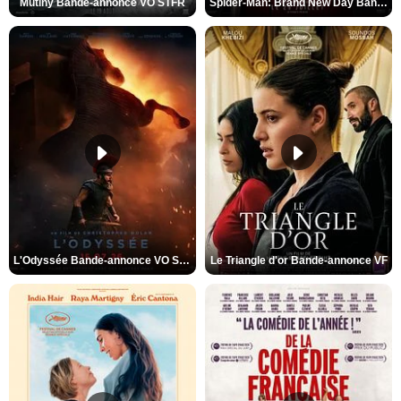
Mutiny Bande-annonce VO STFR
Spider-Man: Brand New Day Bande-annonce VO STFR
L'Odyssée Bande-annonce VO STFR
Le Triangle d'or Bande-annonce VF