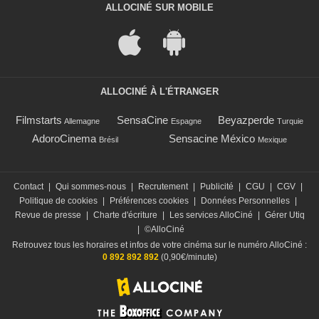
ALLOCINÉ SUR MOBILE
ALLOCINÉ À L'ÉTRANGER
Filmstarts
SensaCine
Beyazperde
Allemagne
Espagne
Turquie
AdoroCinema
Sensacine México
Brésil
Mexique
Contact
|
Qui sommes-nous
|
Recrutement
|
Publicité
|
CGU
|
CGV
|
Politique de cookies
|
Préférences cookies
|
Données Personnelles
|
Revue de presse
|
Charte d'écriture
|
Les services AlloCiné
|
Gérer Utiq
|
©AlloCiné
Retrouvez tous les horaires et infos de votre cinéma sur le numéro AlloCiné :
0 892 892 892
(0,90€/minute)