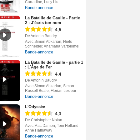
Carradine, Lucy Liu
Bande-annonce
La Bataille de Gaulle - Partie
2 : J’écris ton nom
4,5
De Antonin Baudry
Avec Simon Abkarian, Niels
Schneider, Anamaria Vartolomei
Bande-annonce
La Bataille de Gaulle - partie 1
: L'Âge de Fer
4,4
De Antonin Baudry
Avec Simon Abkarian, Simon
Russell Beale, Florian Lesieur
Bande-annonce
L'Odyssée
4,3
De Christopher Nolan
Avec Matt Damon, Tom Holland,
Anne Hathaway
Bande-annonce