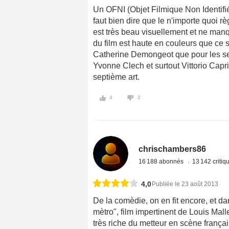
Un OFNI (Objet Filmique Non Identifié
faut bien dire que le n'importe quoi règ
est très beau visuellement et ne manq
du film est haute en couleurs que ce s
Catherine Demongeot que pour les sec
Yvonne Clech et surtout Vittorio Caprio
septième art.
4
2
chrischambers86
16 188 abonnés
13 142 criti
4,0
Publiée le 23 août 2013
De la comèdie, on en fit encore, et da
mètro", film impertinent de Louis Mal
très riche du metteur en scène frança