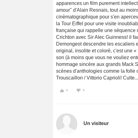
apparences un film purement intellect
amour" d'Alain Resnais, tout au moin
cinèmatographique pour s'en apercev
la Tour Eiffel pour une visite inoublia
française qui rappelle une sèquence
Crichton avec Sir Alec Guinness! il fau
Demongeot descendre les escaliers en 
original, insolite et colorè, c'est une 
son (à moins que vous ne vouliez ente
hommage sincère aux grands Mack Sen
scènes d'anthologies comme la folle c
Trouscaillon / Vittorio Caprioli! Culte..
4
0
Un visiteur