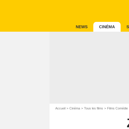
NEWS
CINÉMA
S
Accueil
Cinéma
Tous les films
Films Comédie