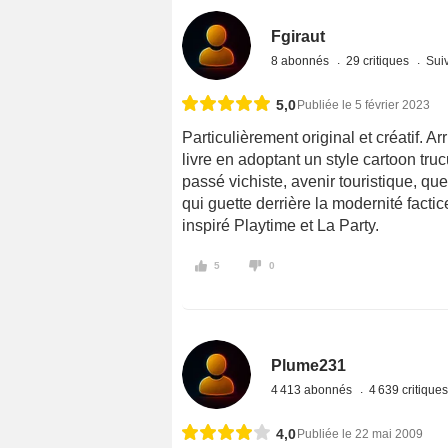
Fgiraut
8 abonnés
29 critiques
Suiv
5,0
Publiée le 5 février 2023
Particulièrement original et créatif. Ar
livre en adoptant un style cartoon tru
passé vichiste, avenir touristique, qu
qui guette derrière la modernité facti
inspiré Playtime et La Party.
5
0
Plume231
4 413 abonnés
4 639 critique
4,0
Publiée le 22 mai 2009