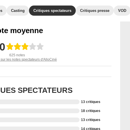
es
Casting
Critiques spectateurs
Critiques presse
VOD
te moyenne
,0
625 notes
 sur les notes spectateurs d'AlloCiné
IQUES SPECTATEURS
13 critiques
18 critiques
13 critiques
14 critiques