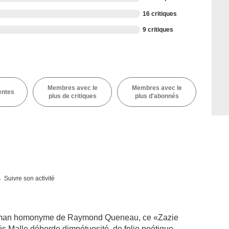
16 critiques
9 critiques
Membres avec le
Membres avec le
entes
plus de critiques
plus d'abonnés
Suivre son activité
roman homonyme de Raymond Queneau, ce «Zazie
s Malle déborde dimpétuosité, de folie poétique,