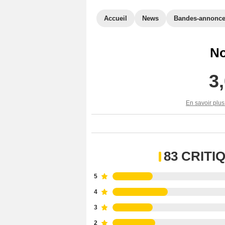
Accueil
News
Bandes-annonc
No
3
En savoir plus
83 CRIT
5
4
3
2