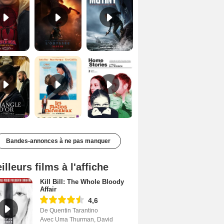
Le Triangle d'or Bande-annonce VF
Les Matins merveilleux Bande-annonce VF
Home stories Bande-annonce VO STFR
Bandes-annonces à ne pas manquer
illeurs films à l'affiche
Kill Bill: The Whole Bloody
Affair
4,6
De Quentin Tarantino
Avec Uma Thurman, David