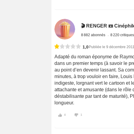
🎬 RENGER 📼 Cinéphile 
8 882 abonnés
8 220 critique
1,0
Publiée le 9 décembre 201
Adapté du roman éponyme de Raymond
dans un premier temps (à savoir le prem
au point d’en devenir lassant. Sa com
minutes, à trop vouloir en faire, Louis
indigeste, lorgnant vert le cartoon et
attachante et amusante (dans le rôle 
déstabilisante par tant de maturité), P
longueur.
4
1