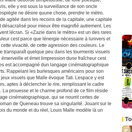
aris, elle y est sous la surveillance de son oncle
 espiègle ne désire quune chose, prendre le métro.
e agitée dans les recoins de la capitale, une capitale
t désacralisé pour mieux être magnifié autrement. Les
vent lécran. Si «Zazie dans le métro» est un des rares
leur cest parce que lénergie nécessaire à lunivers et
 cette vivacité, de cette agression des couleurs. Le
e transparaît quelque peu dans les tourments visuels
émerveille et émet limpression dune fraîcheur cest
ues est accompagné dun langage cinématographique
rts. Rappelant les burlesques américains pour son
les jeux visuels que Malle évoque Tati. Lespace y est
es, aptes à déclencher le rire, remplissant le cadre
e. La prouesse et le charme profond de ce film réside
age cinématographique, qui se nourrit certes de
roman de Queneau trouve sa singularité. Jouant sur le
lois du monde et du réel, Louis Malle modèle là un
To