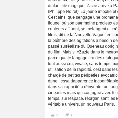
dinfantilité magique. Zazie arrive à P
(Philippe Noiret). La jeune impolie et
Cest ainsi que sengage une promenad
flouée, où son patrimoine précieux es
couleurs affluent, se mélangent et crè
films, dit de la Nouvelle Vague, en cou
la pléthore des agitations a besoin de
passé surréaliste du Queneau dorigin
du film. Mais si «Zazie dans le métro» 
parce que le langage cru des dialog
tout aussi cru, vivace, sans temps mo
utilisation de la rapidité, cest dans 
chargé de petites péripéties évocatric
dune liesse dapparence incontrôlabl
dans sa capacité à réinventer un lang
cinéastes mais qui conjugué avec le 
temps, sur lespace, réorganisant les 
véritable univers, un nouveau Paris.
6
1