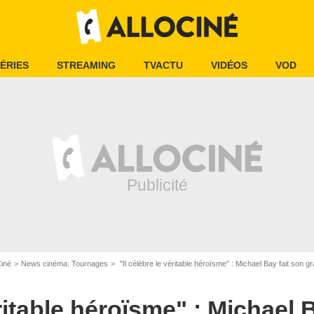
ÉRIES
STREAMING
TVACTU
VIDÉOS
VOD
Ciné
News cinéma: Tournages
"Il célèbre le véritable héroïsme" : Michael Bay fait son grand retour dans le film de guerre en a
éritable héroïsme" : Michael 