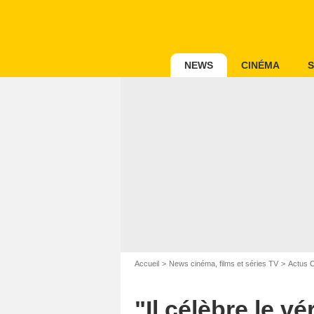
NEWS
CINÉMA
S
Accueil
News cinéma, films et séries TV
Actus 
"Il célèbre le v