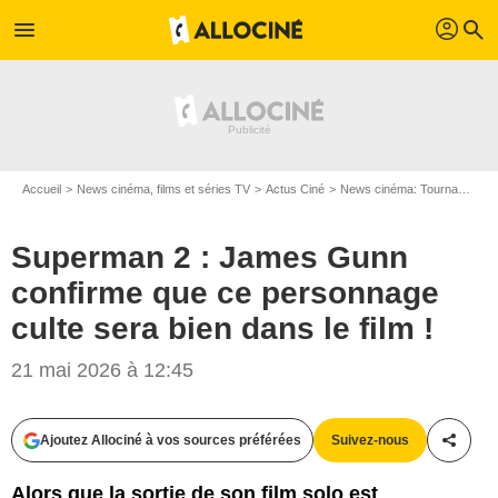
profil
menu
search
Accueil
News cinéma, films et séries TV
Actus Ciné
News cinéma: Tournages
Superman 2 : James Gunn
confirme que ce personnage
culte sera bien dans le film !
21 mai 2026 à 12:45
Ajoutez Allociné à vos sources préférées
Suivez-nous
Partag
Alors que la sortie de son film solo est