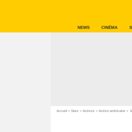
NEWS
CINÉMA
S
Accueil
Stars
Actrices
Actrice américaine
M