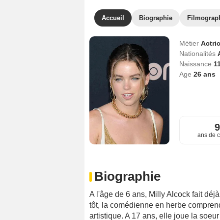
Accueil
Biographie
Filmograp
Métier
Actri
Nationalités
Naissance
1
Age
26
ans
ans de c
Biographie
A l'âge de 6 ans, Milly Alcock fait déj
tôt, la comédienne en herbe comprend 
artistique. A 17 ans, elle joue la so