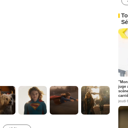
To
Sé
"Mon 
juge 
scène
carri
jeudi 