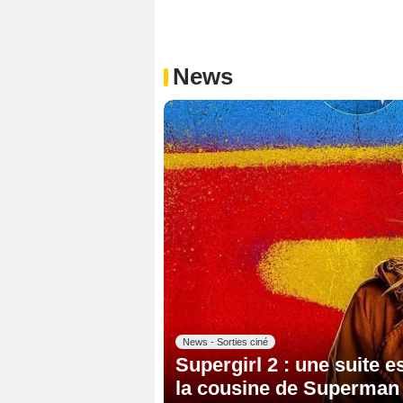
News
News - Sorties ciné
Supergirl 2 : une suite e
la cousine de Superman