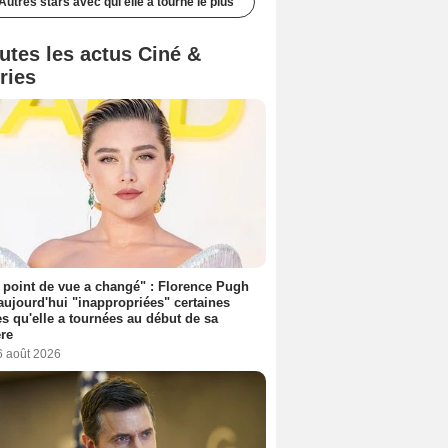
Autres stars avec qui elle a tourné le plus
utes les actus Ciné &
ries
point de vue a changé" : Florence Pugh
aujourd'hui "inappropriées" certaines
s qu'elle a tournées au début de sa
ère
6 août 2026