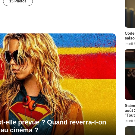
15 Photos
Code 
saiso
jeudi 
Scène
août 
"Tout
st-elle prévue ? Quand reverra-t-on
jeudi 
 au cinéma ?