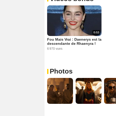
0:53
Fou Mais Vrai : Daenerys est la
descendante de Rhaenyra !
6 970 vues
Photos