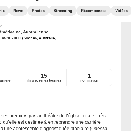
hie
News
Photos
Streaming
Récompenses
Vidéos
ce
Américaine,
Australienne
1 avril 2000
(Sydney, Australie)
9
15
1
arrière
films et séries tournés
nomination
à ses premiers pas au théâtre de l'église locale. Très
qu'elle est destinée à entreprendre une carrière
eur d'une adolescente diagnostiquée bipolaire (Odessa