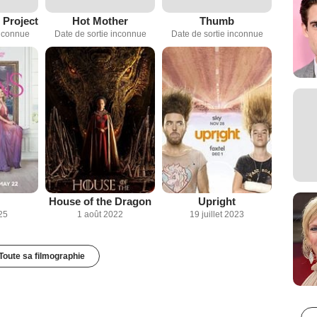
 Project
Hot Mother
Thumb
inconnue
Date de sortie inconnue
Date de sortie inconnue
House of the Dragon
Upright
25
1 août 2022
19 juillet 2023
Toute sa filmographie