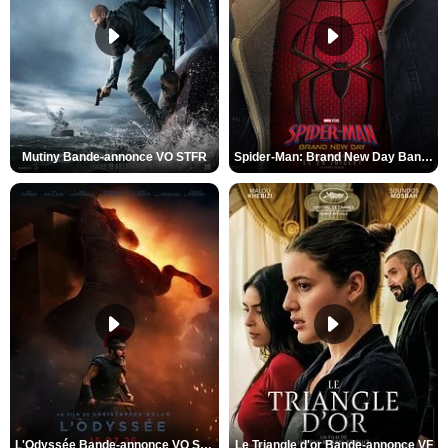
Mutiny Bande-annonce VO STFR
Spider-Man: Brand New Day Bande-annonce VO STFR
L'Odyssée Bande-annonce VO STFR
Le Triangle d'or Bande-annonce VF