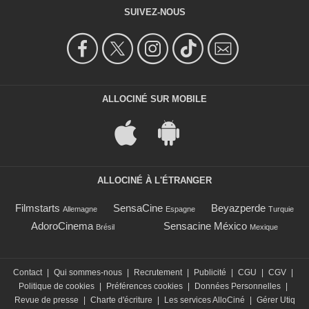
SUIVEZ-NOUS
ALLOCINÉ SUR MOBILE
ALLOCINÉ À L'ÉTRANGER
Filmstarts
SensaCine
Beyazperde
Allemagne
Espagne
Turquie
AdoroCinema
Sensacine México
Brésil
Mexique
Contact
|
Qui sommes-nous
|
Recrutement
|
Publicité
|
CGU
|
CGV
|
Politique de cookies
|
Préférences cookies
|
Données Personnelles
|
Revue de presse
|
Charte d'écriture
|
Les services AlloCiné
|
Gérer Utiq