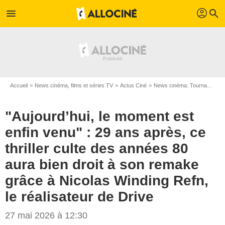
profil
menu
search
Accueil
News cinéma, films et séries TV
Actus Ciné
News cinéma: Tournages
"Aujourd’hui, le moment est
enfin venu" : 29 ans après, ce
thriller culte des années 80
aura bien droit à son remake
grâce à Nicolas Winding Refn,
le réalisateur de Drive
27 mai 2026 à 12:30