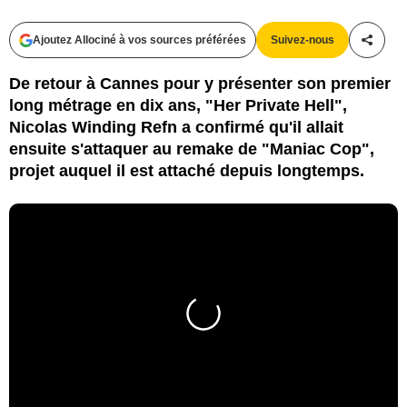
Ajoutez Allociné à vos sources préférées
Suivez-nous
Partag
De retour à Cannes pour y présenter son premier
long métrage en dix ans, "Her Private Hell",
Nicolas Winding Refn a confirmé qu'il allait
ensuite s'attaquer au remake de "Maniac Cop",
projet auquel il est attaché depuis longtemps.