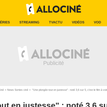
ÉRIES
STREAMING
TVACTU
VIDÉOS
VOD
Ciné
News Sorties ciné
"Une plongée tout en justesse" : noté 3,6 sur 5, c'est le film à v
t en justesse" : noté 3,6 sur