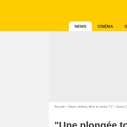
NEWS
CINÉMA
S
Accueil
News cinéma, films et séries TV
Actus 
"Une plongée tou