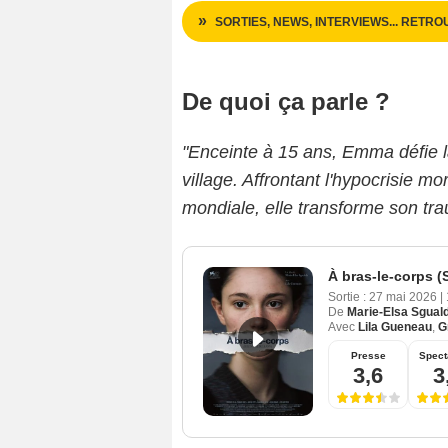
SORTIES, NEWS, INTERVIEWS... RETRO
De quoi ça parle ?
"Enceinte à 15 ans, Emma défie 
village. Affrontant l'hypocrisie m
mondiale, elle transforme son tr
À bras-le-corps (
Sortie :
27 mai 2026
|
De
Marie-Elsa Sgual
Avec
Lila Gueneau
,
G
Presse
Spect
3,6
3