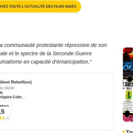
UVEZ TOUTE L'ACTUALITÉ DES FILMS INDÉS
la communauté protestante répressive de son
orale et le spectre de la Seconde Guerre
aumatisme en capacité d’émancipation."
Silent Rebellion)
1h 36min
do
régoire Colin
,
Thomas Doret
ateurs
,5
To