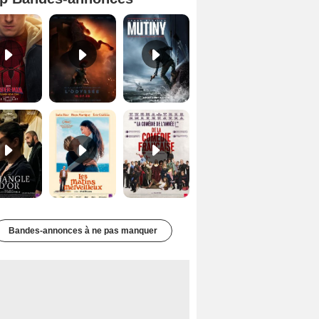
Spider-Man: Brand New Day Bande-annonce VO STFR
L'Odyssée Bande-annonce VO STFR
Mutiny Bande-annonce VO STFR
Le Triangle d'or Bande-annonce VF
Les Matins merveilleux Bande-annonce VF
De la Comédie-Française Teaser VF
Bandes-annonces à ne pas manquer