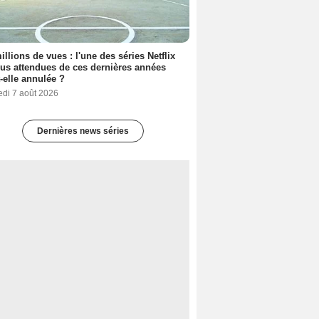
illions de vues : l'une des séries Netflix
lus attendues de ces dernières années
t-elle annulée ?
edi 7 août 2026
Dernières news séries