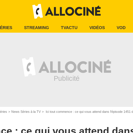
ÉRIES
STREAMING
TVACTU
VIDÉOS
VOD
éries
News Séries à la TV
Ici tout commence : ce qui vous attend dans l'épisode 1451 
ce : ce qui vous attend dan