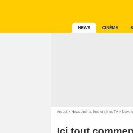
NEWS
CINÉMA
S
Accueil
News cinéma, films et séries TV
News s
Ici tout commen