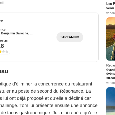
soit…
Les F
venir.
vendr
ce
ence
,
Benjamin Baroche
,
Loan Becmont
STREAMING
ateurs
,8
Regar
eau
depui
événe
strea
vendr
optique d’éliminer la concurrence du restaurant
stuler au poste de second du Résonance. La
s lui ont déjà proposé et qu’elle a décliné car
challenge. Tom lui présente ensuite une annonce
 de tacos gastronomique. Julia lui répète qu’elle