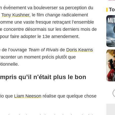
 un événement va bouleverser sa perception du
To
e
Tony Kushner
, le film change radicalement
u comme une vaste fresque retraçant l’ensemble
 se concentre désormais sur les derniers mois de
 pour faire adopter le 13e amendement.
e de l’ouvrage
Team of Rivals
de
Doris Kearns
 raconter un moment précis plutôt que
tionnelle.
pris qu’il n'était plus le bon
rio que
Liam Neeson
réalise que quelque chose