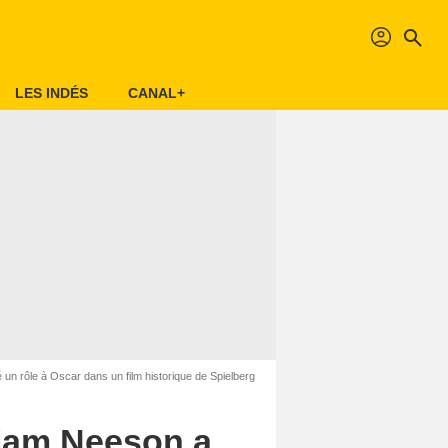
profil
search
LES INDÉS
CANAL+
é un rôle à Oscar dans un film historique de Spielberg
 Liam Neeson a