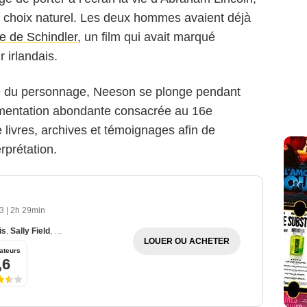
choix naturel. Les deux hommes avaient déjà
te de Schindler
, un film qui avait marqué
r irlandais.
que du personnage, Neeson se plonge pendant
mentation abondante consacrée au 16e
e livres, archives et témoignages afin de
rprétation.
13
|
2h 29min
is
,
Sally Field
,
David Strathairn
LOUER OU ACHETER
ateurs
,6