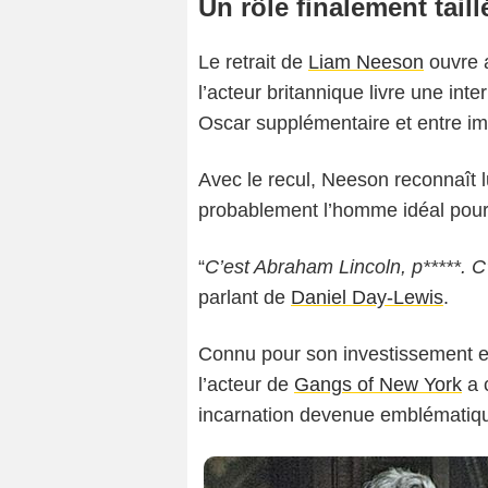
Un rôle finalement tail
Le retrait de
Liam Neeson
ouvre a
l’acteur britannique livre une int
Oscar supplémentaire et entre im
Avec le recul, Neeson reconnaît 
probablement l’homme idéal pour 
“
C’est Abraham Lincoln, p*****. C’
parlant de
Daniel Day-Lewis
.
Connu pour son investissement 
l’acteur de
Gangs of New York
a 
incarnation devenue emblématiq