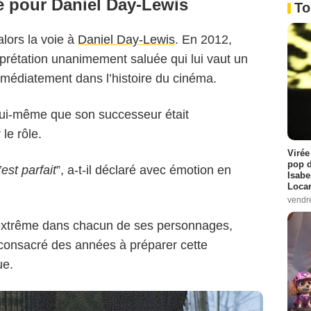
lé pour Daniel Day-Lewis
To
lors la voie à
Daniel Day-Lewis
. En 2012,
erprétation unanimement saluée qui lui vaut un
médiatement dans l’histoire du cinéma.
lui-même que son successeur était
20th Century Fox
le rôle.
Virée
pop d
est parfait
”, a-t-il déclaré avec émotion en
Isabe
Loca
vendr
extrême dans chacun de ses personnages,
consacré des années à préparer cette
ue.