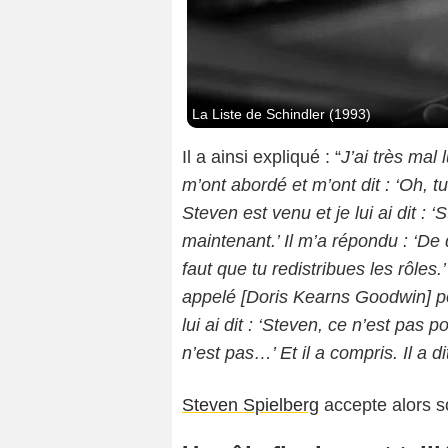
La Liste de Schindler (1993)
Il a ainsi expliqué : “
J’ai très mal 
m’ont abordé et m’ont dit : ‘Oh, tu
Steven est venu et je lui ai dit : ‘
maintenant.’ Il m’a répondu : ‘De q
faut que tu redistribues les rôles.’
appelé [Doris Kearns Goodwin] pou
lui ai dit : ‘Steven, ce n’est pas 
n’est pas…’ Et il a compris. Il a dit
Steven Spielberg
accepte alors so