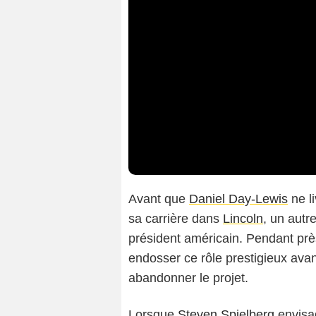
Avant que
Daniel Day-Lewis
ne l
sa carrière dans
Lincoln
, un autr
président américain. Pendant pr
endosser ce rôle prestigieux avan
abandonner le projet.
Lorsque
Steven Spielberg
envisag