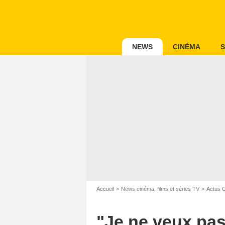
NEWS
CINÉMA
S
Accueil
News cinéma, films et séries TV
Actus 
"Je ne veux pas 