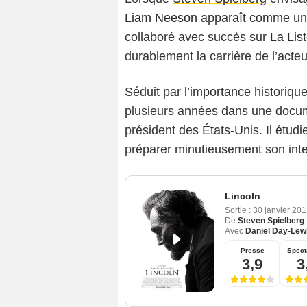
Liam Neeson
apparaît comme un 
collaboré avec succès sur
La Lis
durablement la carrière de l’acteu
Séduit par l’importance histori
plusieurs années dans une docu
président des États-Unis. Il étudi
préparer minutieusement son inte
Lincoln
Sortie :
30 janvier 20
De
Steven Spielberg
Avec
Daniel Day-Lew
Presse
Spect
3,9
3