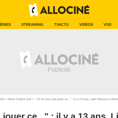
ÉRIES
STREAMING
TVACTU
VIDÉOS
VOD
Ciné
News Culture ciné
"Je ne veux pas jouer ce..." : il y a 13 ans, Liam Neeson a refus
jouer ce..." : il y a 13 ans,