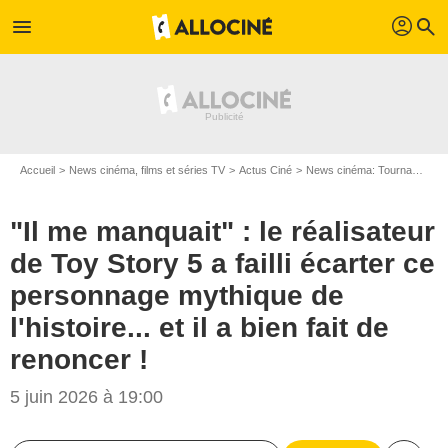
profil
menu
search
Accueil
News cinéma, films et séries TV
Actus Ciné
News cinéma: Tournages
"Il me manquait" : le réalisateur
de Toy Story 5 a failli écarter ce
personnage mythique de
l'histoire... et il a bien fait de
renoncer !
5 juin 2026 à 19:00