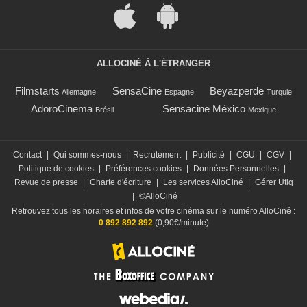
ALLOCINÉ À L'ÉTRANGER
Filmstarts
SensaCine
Beyazperde
Allemagne
Espagne
Turquie
AdoroCinema
Sensacine México
Brésil
Mexique
Contact
|
Qui sommes-nous
|
Recrutement
|
Publicité
|
CGU
|
CGV
|
Politique de cookies
|
Préférences cookies
|
Données Personnelles
|
Revue de presse
|
Charte d'écriture
|
Les services AlloCiné
|
Gérer Utiq
|
©AlloCiné
Retrouvez tous les horaires et infos de votre cinéma sur le numéro AlloCiné :
0 892 892 892
(0,90€/minute)