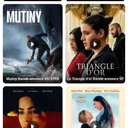
Mutiny Bande-annonce VO STFR
Le Triangle d'or Bande-annonce VF