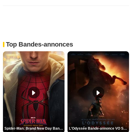
Top Bandes-annonces
Spider-Man: Brand New Day Bande-annonce VO STFR
L'Odyssée Bande-annonce VO STFR