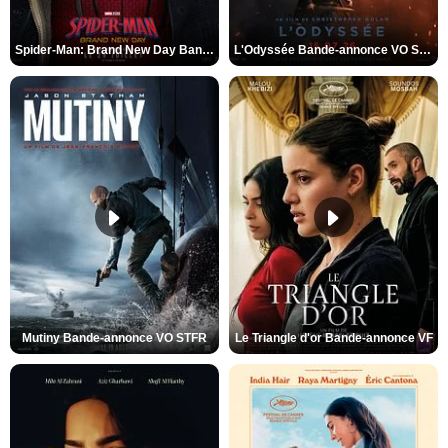
Spider-Man: Brand New Day Bande-annonce VO STFR
L'Odyssée Bande-annonce VO STFR
Mutiny Bande-annonce VO STFR
Le Triangle d'or Bande-annonce VF