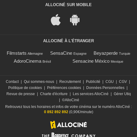
ALLOCINÉ SUR MOBILE
ALLOCINÉ À L'ÉTRANGER
Filmstarts
SensaCine
Beyazperde
Allemagne
Espagne
Turquie
AdoroCinema
Sensacine México
Brésil
Mexique
Contact
|
Qui sommes-nous
|
Recrutement
|
Publicité
|
CGU
|
CGV
|
Politique de cookies
|
Préférences cookies
|
Données Personnelles
|
Revue de presse
|
Charte d'écriture
|
Les services AlloCiné
|
Gérer Utiq
|
©AlloCiné
Retrouvez tous les horaires et infos de votre cinéma sur le numéro AlloCiné :
0 892 892 892
(0,90€/minute)