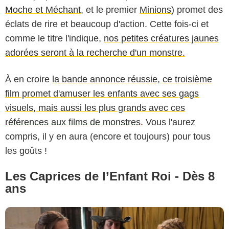
Moche et Méchant
, et le premier
Minions
) promet des
éclats de rire et beaucoup d'action. Cette fois-ci et
comme le titre l'indique,
nos petites créatures jaunes
adorées seront à la recherche d'un monstre.
À en croire
la bande annonce réussie, ce troisième
Michael CROTTO - MANDARIN - CIE ELEPHANT STORY ESPACE
film promet d'amuser les enfants avec ses gags
PRODUCTION
visuels, mais aussi les plus grands avec ces
références aux films de monstres.
Vous l'aurez
compris, il y en aura (encore et toujours) pour tous
les goûts !
Les Caprices de l’Enfant Roi - Dès 8
ans