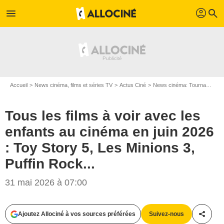
profil
menu
search
Accueil
News cinéma, films et séries TV
Actus Ciné
News cinéma: Tournages
Tous les films à voir avec les
enfants au cinéma en juin 2026
: Toy Story 5, Les Minions 3,
Puffin Rock...
Copyright 2025 Disney/Pixar. All Rights Reserved.
31 mai 2026 à 07:00
Ajoutez Allociné à vos sources préférées
Suivez-nous
Partag