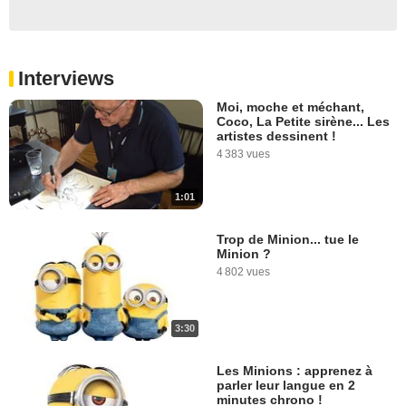
Interviews
Moi, moche et méchant,
Coco, La Petite sirène... Les
artistes dessinent !
4 383 vues
1:01
Trop de Minion... tue le
Minion ?
4 802 vues
3:30
Les Minions : apprenez à
parler leur langue en 2
minutes chrono !