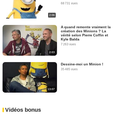
68 731 vues
2:06
A quand remonte vraiment la
création des Minions ? La
vérité selon Pierre Coffin et
Kyle Balda
7 263 vues
2:03
Dessine-moi un Minion !
35 485 vues
13:07
Vidéos bonus