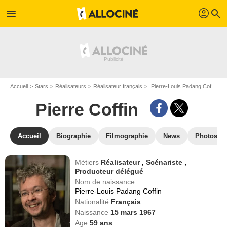
profil
menu
search
Accueil
Stars
Réalisateurs
Réalisateur français
Pierre-Louis Padang Coffin dit Pierre Coffin
Pierre Coffin
Accueil
Biographie
Filmographie
News
Photos
Métiers
Réalisateur
,
Scénariste
,
Producteur délégué
Nom de naissance
Pierre-Louis Padang Coffin
Nationalité
Français
Naissance
15 mars 1967
Age
59
ans