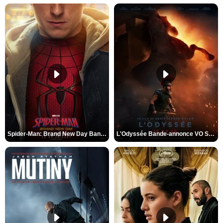
Spider-Man: Brand New Day Bande-annonce VO STFR
L'Odyssée Bande-annonce VO STFR