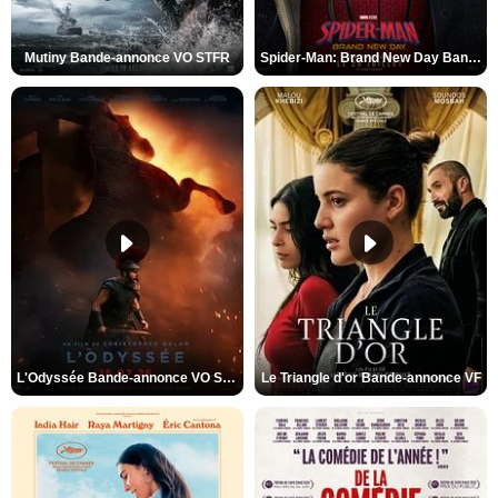
Mutiny Bande-annonce VO STFR
Spider-Man: Brand New Day Bande-annonce VO STFR
L'Odyssée Bande-annonce VO STFR
Le Triangle d'or Bande-annonce VF