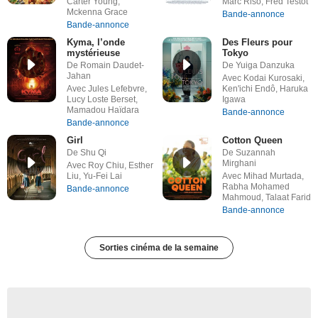
Carter Young,
Marc Riso, Fred Testot
Mckenna Grace
Bande-annonce
Bande-annonce
Kyma, l’onde
Des Fleurs pour
mystérieuse
Tokyo
De Romain Daudet-
De Yuiga Danzuka
Jahan
Avec Kodai Kurosaki,
Avec Jules Lefebvre,
Ken'ichi Endô, Haruka
Lucy Loste Berset,
Igawa
Mamadou Haïdara
Bande-annonce
Bande-annonce
Girl
Cotton Queen
De Shu Qi
De Suzannah
Mirghani
Avec Roy Chiu, Esther
Liu, Yu-Fei Lai
Avec Mihad Murtada,
Rabha Mohamed
Bande-annonce
Mahmoud, Talaat Farid
Bande-annonce
Sorties cinéma de la semaine