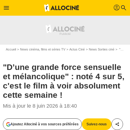
profil
menu
search
Accueil
News cinéma, films et séries TV
Actus Ciné
News Sorties ciné
"D’une grande force sensuelle et mélancolique" : noté 4 sur 5, c'est le film à voir absolument cette semaine !
"D’une grande force sensuelle
et mélancolique" : noté 4 sur 5,
c'est le film à voir absolument
cette semaine !
Mis à jour le 8 juin 2026 à 18:40
Ajoutez Allociné à vos sources préférées
Suivez-nous
Partag