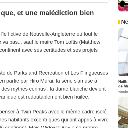
ique, et une malédiction bien
Ne
 île fictive de Nouvelle-Angleterre où tout le
va pas... sauf le maire Tom Loftis (
Matthew
ontinent avec ses certitudes et ses projets
ste de
Parks and Recreation
et
Les Flingueuses
en partie par
Hiro Murai
, la série s'amuse à
Netfl
de Ma
e des mythes connus : la dame blanche devient
vendr
canique est redoutablement bien huilée.
 penser à
Twin Peaks
avec le même cadre isolé
es habitants excentriques qui ont appris à vivre
n du continent. Mais Widow's Bay a sa propre