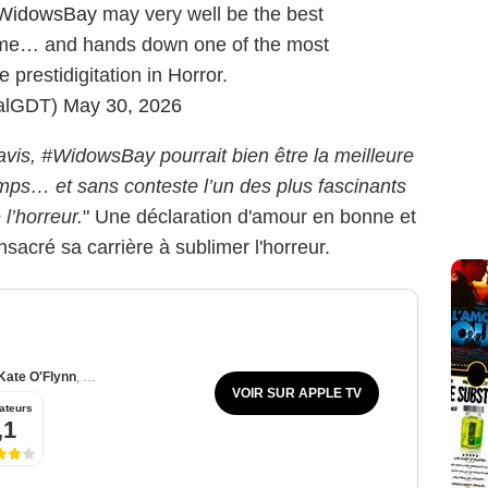
WidowsBay
may very well be the best
 time… and hands down one of the most
 prestidigitation in Horror.
ealGDT)
May 30, 2026
vis, #WidowsBay pourrait bien être la meilleure
mps… et sans conteste l’un des plus fascinants
l’horreur.
" Une déclaration d'amour en bonne et
sacré sa carrière à sublimer l'horreur.
Kate O'Flynn
,
Kevin Carroll
VOIR SUR APPLE TV
ateurs
,1