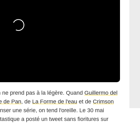
n ne prend pas à la légère. Quand
Guillermo del
e de Pan
, de
La Forme de l'eau
et de
Crimson
ser une série, on tend l'oreille. Le 30 mai
tastique a posté un tweet sans fioritures sur