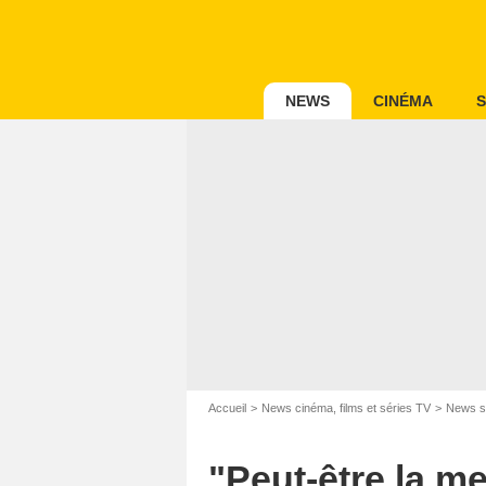
NEWS
CINÉMA
S
Accueil
News cinéma, films et séries TV
News s
"Peut-être la m