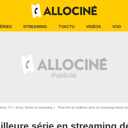
ÉRIES
STREAMING
TVACTU
VIDÉOS
VOD
éries TV
Actus Séries en streaming
"Peut-être la meilleure série en streaming depuis longtemps…" : Guillermo del Toro est 
eilleure série en streaming d