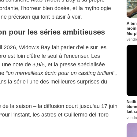
rdante, l'horreur bien dosée, et la mythologie
e précision qui font plaisir à voir.
À bin
moins
ion pour les séries ambitieuses
Murph
vendr
l 2026, Widow's Bay fait parler d'elle sur les
o est loin d'être le seul à l'encenser. Les
t
une note de 3,9/5
, et la presse spécialisée
ue "
un merveilleux écrin pour un casting brillant
",
ns la série l'une des meilleures surprises du
Netfl
 de la saison – la diffusion court jusqu'au 17 juin
étonn
fait 
ur l'instant, les astres et Guillermo del Toro
vendr