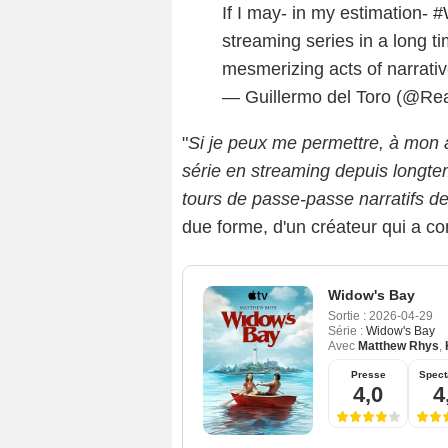
If I may- in my estimation-
#
streaming series in a long
mesmerizing acts of narrative
— Guillermo del Toro (@R
"
Si je peux me permettre, à mon a
série en streaming depuis longte
tours de passe-passe narratifs de 
due forme, d'un créateur qui a con
Widow's Bay
Sortie :
2026-04-29
Série :
Widow's Bay
Avec
Matthew Rhys
,
Presse
Spect
4,0
4