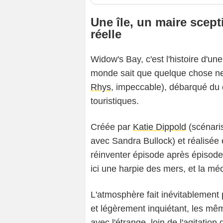
Une île, un maire scept
réelle
Widow's Bay, c'est l'histoire d'une
monde sait que quelque chose ne 
Rhys
, impeccable), débarqué du c
touristiques.
Créée par
Katie Dippold
(scénari
avec Sandra Bullock) et réalisée 
réinventer épisode après épisod
ici une harpie des mers, et la mé
L'atmosphère fait inévitablement
et légèrement inquiétant, les mêm
avec l'étrange, loin de l'agitatio