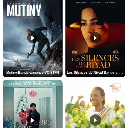
Mutiny Bande-annonce VO STFR
Les Silences de Riyad Bande-annonce VO STFR