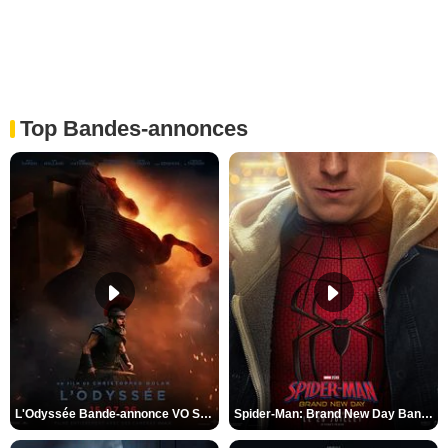
Top Bandes-annonces
L'Odyssée Bande-annonce VO STFR
Spider-Man: Brand New Day Bande-annonce VO STFR