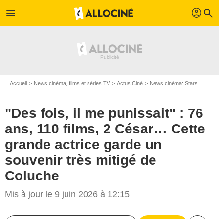
profil
menu
search
Accueil
News cinéma, films et séries TV
Actus Ciné
News cinéma: Stars
"Des f
"Des fois, il me punissait" : 76
ans, 110 films, 2 César… Cette
grande actrice garde un
souvenir très mitigé de
Coluche
Mis à jour le 9 juin 2026 à 12:15