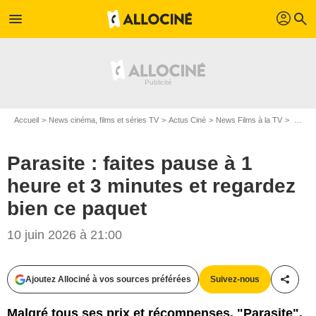
profil
menu
search
Accueil
News cinéma, films et séries TV
Actus Ciné
News Films à la TV
Parasite : faites pause à 1 heure et 3 minutes et regardez bien ce paquet
Parasite : faites pause à 1
heure et 3 minutes et regardez
bien ce paquet
10 juin 2026 à 21:00
Ajoutez Allociné à vos sources préférées
Suivez-nous
Partag
Malgré tous ses prix et récompenses, "Parasite",