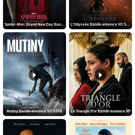
Spider-Man: Brand New Day Bande-annonce VO STFR
L'Odyssée Bande-annonce VO STFR
Mutiny Bande-annonce VO STFR
Le Triangle d'or Bande-annonce VF