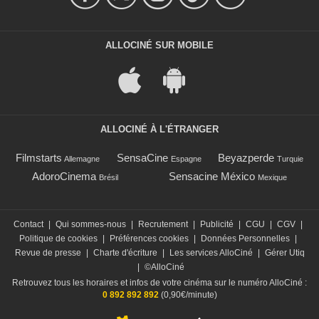
ALLOCINÉ SUR MOBILE
ALLOCINÉ À L'ÉTRANGER
Filmstarts
SensaCine
Beyazperde
Allemagne
Espagne
Turquie
AdoroCinema
Sensacine México
Brésil
Mexique
Contact
|
Qui sommes-nous
|
Recrutement
|
Publicité
|
CGU
|
CGV
|
Politique de cookies
|
Préférences cookies
|
Données Personnelles
|
Revue de presse
|
Charte d'écriture
|
Les services AlloCiné
|
Gérer Utiq
|
©AlloCiné
Retrouvez tous les horaires et infos de votre cinéma sur le numéro AlloCiné :
0 892 892 892
(0,90€/minute)