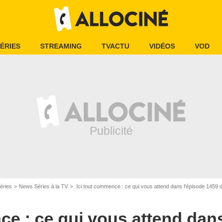
ÉRIES
STREAMING
TVACTU
VIDÉOS
VOD
éries
News Séries à la TV
Ici tout commence : ce qui vous attend dans l'épisode 1459 
ce : ce qui vous attend dan