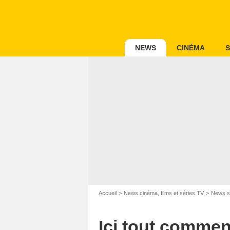
NEWS
CINÉMA
S
Accueil
News cinéma, films et séries TV
News s
Ici tout commen