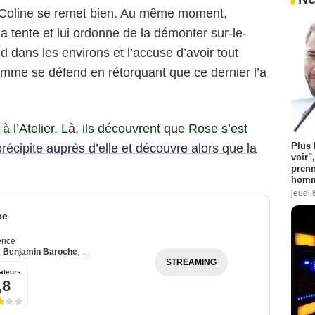
 Coline se remet bien. Au même moment,
la tente et lui ordonne de la démonter sur-le-
 dans les environs et l’accuse d’avoir tout
omme se défend en rétorquant que ce dernier l’a
à l’Atelier. Là, ils découvrent que Rose s’est
Plus 
récipite auprès d’elle et découvre alors que la
voir"
prenn
homm
jeudi 
ce
ence
,
Benjamin Baroche
,
Loan Becmont
STREAMING
ateurs
,8