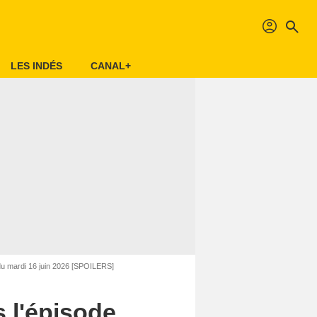
profil
search
LES INDÉS
CANAL+
du mardi 16 juin 2026 [SPOILERS]
s l'épisode