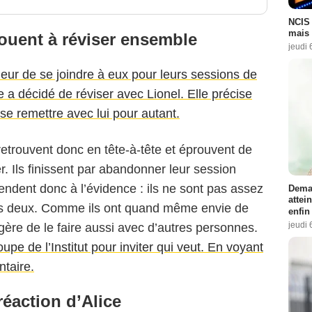
NCIS 
mais 
ouent à réviser ensemble
jeudi 
eur de se joindre à eux pour leurs sessions de
le a décidé de réviser avec Lionel. Elle précise
 se remettre avec lui pour autant.
etrouvent donc en tête-à-tête et éprouvent de
r. Ils finissent par abandonner leur session
 rendent donc à l’évidence : ils ne sont pas assez
Demai
attei
les deux. Comme ils ont quand même envie de
enfin
jeudi 
ère de le faire aussi avec d’autres personnes.
pe de l’Institut pour inviter qui veut. En voyant
ntaire.
éaction d’Alice