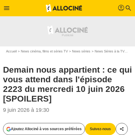
profil
menu
search
Accueil
News cinéma, films et séries TV
News séries
News Séries à la TV
Dema
Demain nous appartient : ce qui
vous attend dans l'épisode
2223 du mercredi 10 juin 2026
[SPOILERS]
9 juin 2026 à 19:30
Ajoutez Allociné à vos sources préférées
Suivez-nous
Partag