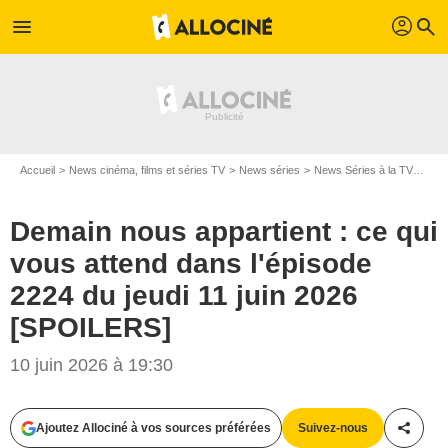
profil
menu
search
Accueil
News cinéma, films et séries TV
News séries
News Séries à la TV
Dema
Demain nous appartient : ce qui
vous attend dans l'épisode
2224 du jeudi 11 juin 2026
[SPOILERS]
10 juin 2026 à 19:30
Ajoutez Allociné à vos sources préférées
Suivez-nous
Partag