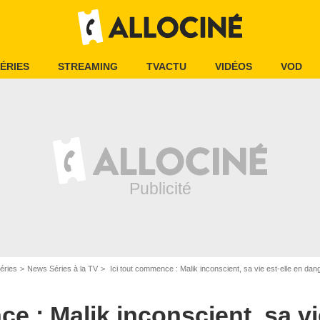
ÉRIES
STREAMING
TVACTU
VIDÉOS
VOD
éries
News Séries à la TV
Ici tout commence : Malik inconscient, sa vie est-elle en dan
e : Malik inconscient, sa vi