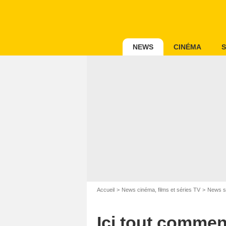
NEWS
CINÉMA
S
Accueil
News cinéma, films et séries TV
News s
Ici tout commenc