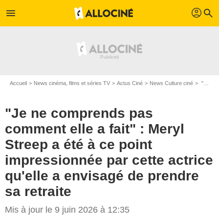
profil
menu
search
Accueil
News cinéma, films et séries TV
Actus Ciné
News Culture ciné
"Je ne comprends pas comment elle a fait" : Meryl Streep a été à ce point impressionnée par cette actrice qu'elle a envisagé de prendre sa retraite
"Je ne comprends pas
comment elle a fait" : Meryl
Streep a été à ce point
impressionnée par cette actrice
qu'elle a envisagé de prendre
sa retraite
Mis à jour le 9 juin 2026 à 12:35