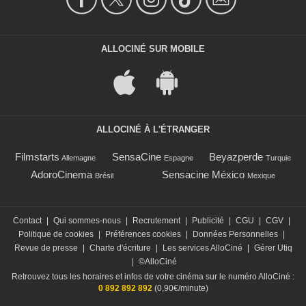
ALLOCINÉ SUR MOBILE
ALLOCINÉ À L'ÉTRANGER
Filmstarts
SensaCine
Beyazperde
Allemagne
Espagne
Turquie
AdoroCinema
Sensacine México
Brésil
Mexique
Contact
|
Qui sommes-nous
|
Recrutement
|
Publicité
|
CGU
|
CGV
|
Politique de cookies
|
Préférences cookies
|
Données Personnelles
|
Revue de presse
|
Charte d'écriture
|
Les services AlloCiné
|
Gérer Utiq
|
©AlloCiné
Retrouvez tous les horaires et infos de votre cinéma sur le numéro AlloCiné :
0 892 892 892
(0,90€/minute)