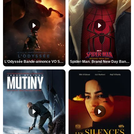
L'Odyssée Bande-annonce VO STFR
Spider-Man: Brand New Day Bande-annonce VO STFR