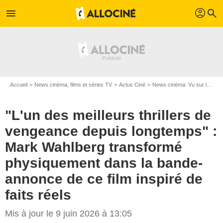
profil
menu
search
Accueil
News cinéma, films et séries TV
Actus Ciné
News cinéma: Vu sur le web
"L'un des meilleurs thrillers de
vengeance depuis longtemps" :
Mark Wahlberg transformé
physiquement dans la bande-
annonce de ce film inspiré de
faits réels
Mis à jour le 9 juin 2026 à 13:05