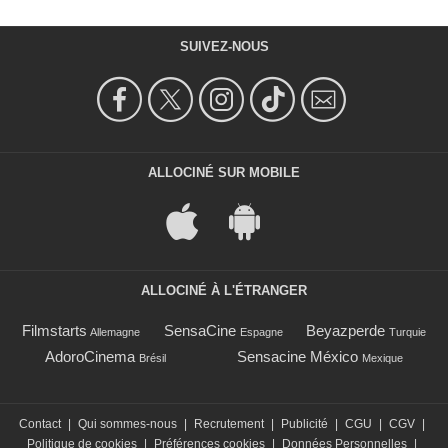
SUIVEZ-NOUS
ALLOCINÉ SUR MOBILE
ALLOCINÉ À L'ÉTRANGER
Filmstarts
SensaCine
Beyazperde
Allemagne
Espagne
Turquie
AdoroCinema
Sensacine México
Brésil
Mexique
Contact
|
Qui sommes-nous
|
Recrutement
|
Publicité
|
CGU
|
CGV
|
Politique de cookies
|
Préférences cookies
|
Données Personnelles
|