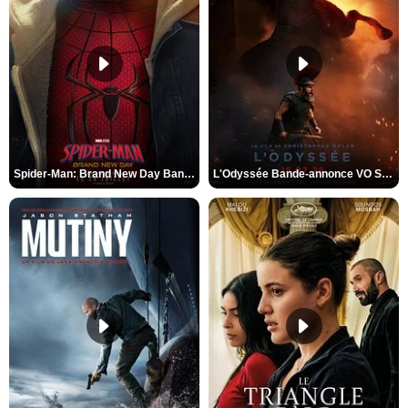
Spider-Man: Brand New Day Bande-annonce VO STFR
L'Odyssée Bande-annonce VO STFR