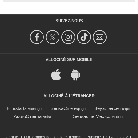
SUIVEZ-NOUS
ALLOCINÉ SUR MOBILE
ALLOCINÉ À L'ÉTRANGER
Filmstarts
SensaCine
Beyazperde
Allemagne
Espagne
Turquie
AdoroCinema
Sensacine México
Brésil
Mexique
Contact
|
Qui sommes-nous
|
Recrutement
|
Publicité
|
CGU
|
CGV
|