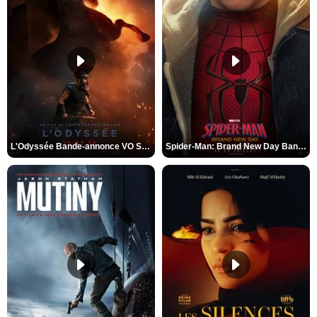
L'Odyssée Bande-annonce VO STFR
Spider-Man: Brand New Day Bande-annonce VO STFR