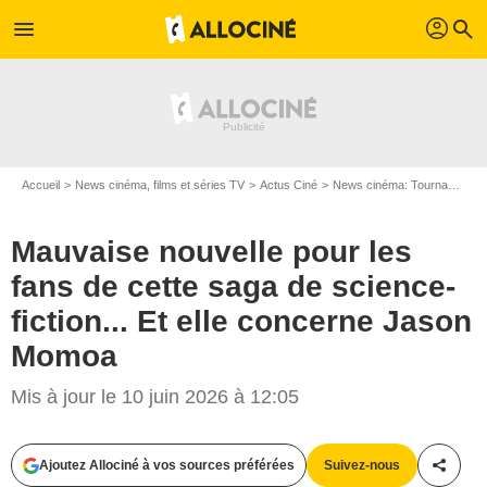
profil
menu
search
Accueil
News cinéma, films et séries TV
Actus Ciné
News cinéma: Tournages
Mauvaise nouvelle pour les
fans de cette saga de science-
fiction... Et elle concerne Jason
Momoa
Mis à jour le 10 juin 2026 à 12:05
Ajoutez Allociné à vos sources préférées
Suivez-nous
Partag