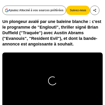
Ajoutez Allociné à vos sources préférées
Suivez-nous
Partag
Un plongeur avalé par une baleine blanche : c'est
le programme de "Englouti", thriller signé Brian
Duffield ("Traquée") avec Austin Abrams
("Evanouis", "Resident Evil"), et dont la bande-
annonce est angoissante à souhait.