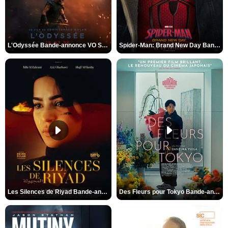
L'Odyssée Bande-annonce VO STFR
Spider-Man: Brand New Day Bande-annonce VO STFR
Les Silences de Riyad Bande-annonce VO STFR
Des Fleurs pour Tokyo Bande-annonce VO STFR