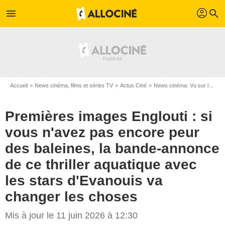
profil
menu
search
Accueil
News cinéma, films et séries TV
Actus Ciné
News cinéma: Vu sur le web
Premières images Englouti : si
vous n'avez pas encore peur
des baleines, la bande-annonce
de ce thriller aquatique avec
les stars d'Evanouis va
changer les choses
Mis à jour le 11 juin 2026 à 12:30