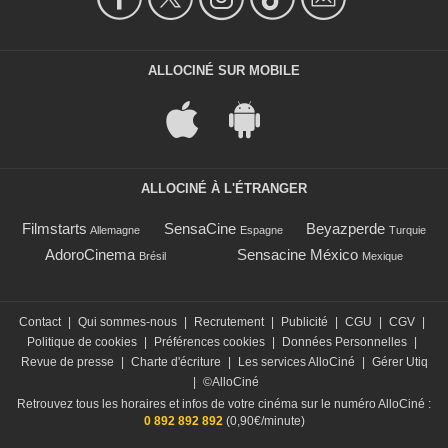
ALLOCINÉ SUR MOBILE
ALLOCINÉ À L'ÉTRANGER
Filmstarts
SensaCine
Beyazperde
Allemagne
Espagne
Turquie
AdoroCinema
Sensacine México
Brésil
Mexique
Contact
|
Qui sommes-nous
|
Recrutement
|
Publicité
|
CGU
|
CGV
|
Politique de cookies
|
Préférences cookies
|
Données Personnelles
|
Revue de presse
|
Charte d'écriture
|
Les services AlloCiné
|
Gérer Utiq
|
©AlloCiné
Retrouvez tous les horaires et infos de votre cinéma sur le numéro AlloCiné :
0 892 892 892
(0,90€/minute)