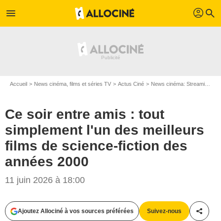
profil
menu
search
Accueil
News cinéma, films et séries TV
Actus Ciné
News cinéma: Streaming
C
Ce soir entre amis : tout
simplement l'un des meilleurs
films de science-fiction des
années 2000
11 juin 2026 à 18:00
Ajoutez Allociné à vos sources préférées
Suivez-nous
Partag