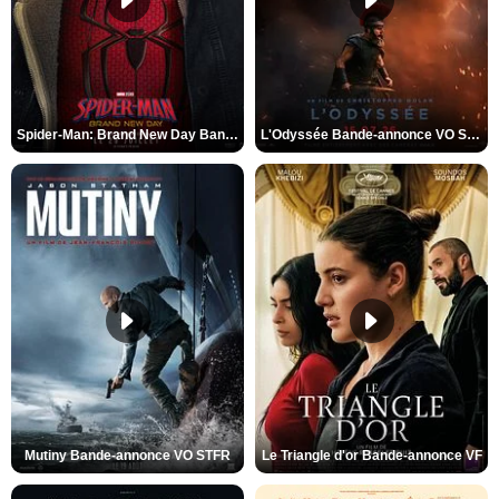
Spider-Man: Brand New Day Bande-annonce VO STFR
L'Odyssée Bande-annonce VO STFR
Mutiny Bande-annonce VO STFR
Le Triangle d'or Bande-annonce VF