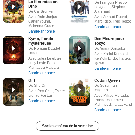
Le film mission
De François Prévôt-
Dino
Leygonie, Stephan
De Cal Brunker
Archinard
Avec Rain Janjua,
Avec Arnaud Ducret,
Carter Young,
Marc Riso, Fred Testot
Mckenna Grace
Bande-annonce
Bande-annonce
Kyma, l’onde
Des Fleurs pour
mystérieuse
Tokyo
De Romain Daudet-
De Yuiga Danzuka
Jahan
Avec Kodai Kurosaki,
Avec Jules Lefebvre,
Ken'ichi Endô, Haruka
Lucy Loste Berset,
Igawa
Mamadou Haïdara
Bande-annonce
Bande-annonce
Girl
Cotton Queen
De Shu Qi
De Suzannah
Mirghani
Avec Roy Chiu, Esther
Liu, Yu-Fei Lai
Avec Mihad Murtada,
Rabha Mohamed
Bande-annonce
Mahmoud, Talaat Farid
Bande-annonce
Sorties cinéma de la semaine