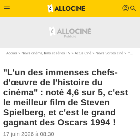
profil
menu
search
Accueil
News cinéma, films et séries TV
Actus Ciné
News Sorties ciné
"L'un des immenses chefs-d'œuvre de l'histoire du cinéma" : noté 4,6 sur 5, c'est le meilleur film de Steven Spielberg, et c'est le grand gagnant des Oscars 1994 !
"L'un des immenses chefs-
d'œuvre de l'histoire du
cinéma" : noté 4,6 sur 5, c'est
le meilleur film de Steven
Spielberg, et c'est le grand
gagnant des Oscars 1994 !
17 juin 2026 à 08:30