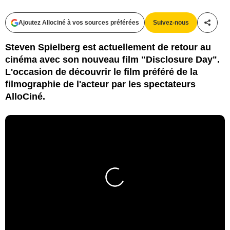
Ajoutez Allociné à vos sources préférées
Suivez-nous
Partag
Steven Spielberg est actuellement de retour au
cinéma avec son nouveau film "Disclosure Day".
L'occasion de découvrir le film préféré de la
filmographie de l'acteur par les spectateurs
AlloCiné.