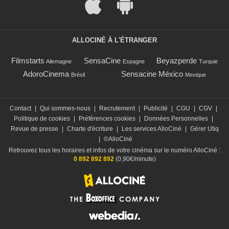
ALLOCINÉ À L'ÉTRANGER
Filmstarts
SensaCine
Beyazperde
Allemagne
Espagne
Turquie
AdoroCinema
Sensacine México
Brésil
Mexique
Contact
|
Qui sommes-nous
|
Recrutement
|
Publicité
|
CGU
|
CGV
|
Politique de cookies
|
Préférences cookies
|
Données Personnelles
|
Revue de presse
|
Charte d'écriture
|
Les services AlloCiné
|
Gérer Utiq
|
©AlloCiné
Retrouvez tous les horaires et infos de votre cinéma sur le numéro AlloCiné :
0 892 892 892
(0,90€/minute)