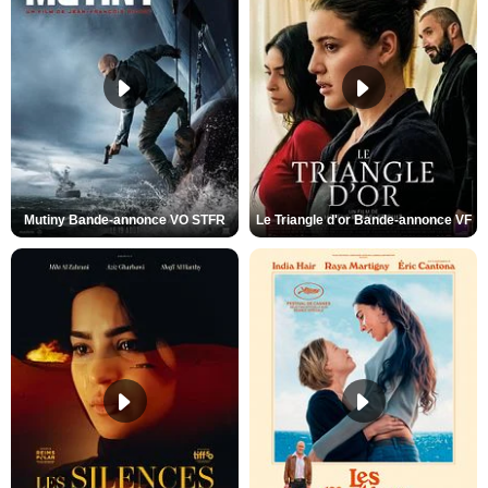
Mutiny Bande-annonce VO STFR
Le Triangle d'or Bande-annonce VF