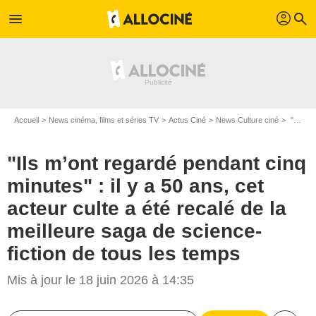
profil
menu
search
Accueil
News cinéma, films et séries TV
Actus Ciné
News Culture ciné
"Ils m’ont regardé pendant cinq minutes" : il y a 50 ans, cet acteur culte a été recalé de la meilleure saga de science-fiction de tous les temps
"Ils m’ont regardé pendant cinq
minutes" : il y a 50 ans, cet
acteur culte a été recalé de la
meilleure saga de science-
fiction de tous les temps
Mis à jour le 18 juin 2026 à 14:35