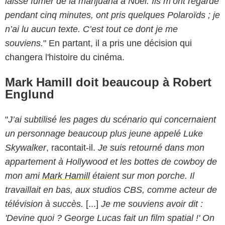
laisse fumer de la marijuana à Noël. Ils m’ont regardé
pendant cinq minutes, ont pris quelques Polaroïds ; je
n’ai lu aucun texte. C’est tout ce dont je me
souviens.
" En partant, il a pris une décision qui
changera l'histoire du cinéma.
Mark Hamill doit beaucoup à Robert
Englund
"
J’ai subtilisé les pages du scénario qui concernaient
un personnage beaucoup plus jeune appelé Luke
Skywalker
, racontait-il.
Je suis retourné dans mon
appartement à Hollywood et les bottes de cowboy de
mon ami
Mark Hamill
étaient sur mon porche. Il
travaillait en bas, aux studios CBS, comme acteur de
télévision à succès.
[...]
Je me souviens avoir dit :
'Devine quoi ? George Lucas fait un film spatial !' On