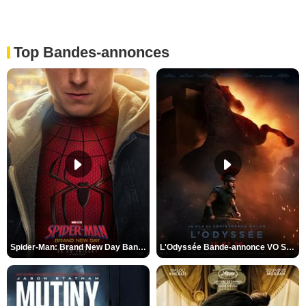
Top Bandes-annonces
Spider-Man: Brand New Day Bande-annonce VO STFR
L'Odyssée Bande-annonce VO STFR