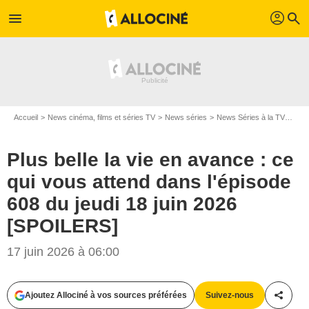
profil
menu
search
Accueil
News cinéma, films et séries TV
News séries
News Séries à la TV
Plus
Plus belle la vie en avance : ce
qui vous attend dans l'épisode
608 du jeudi 18 juin 2026
[SPOILERS]
17 juin 2026 à 06:00
Ajoutez Allociné à vos sources préférées
Suivez-nous
Partag