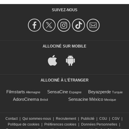
SUIVEZ-NOUS
ALLOCINÉ SUR MOBILE
ALLOCINÉ À L'ÉTRANGER
Filmstarts
SensaCine
Beyazperde
Allemagne
Espagne
Turquie
AdoroCinema
Sensacine México
Brésil
Mexique
Contact
|
Qui sommes-nous
|
Recrutement
|
Publicité
|
CGU
|
CGV
|
Politique de cookies
|
Préférences cookies
|
Données Personnelles
|