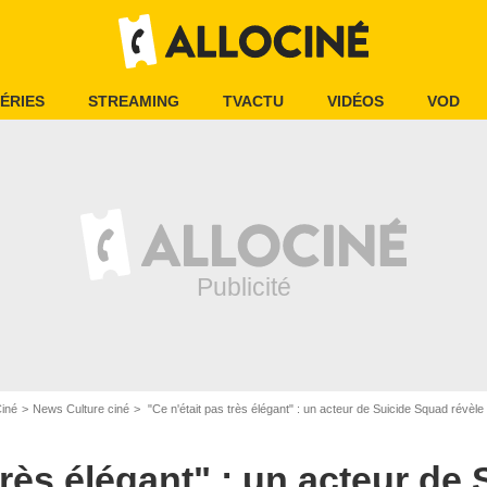
ÉRIES
STREAMING
TVACTU
VIDÉOS
VOD
Ciné
News Culture ciné
"Ce n'était pas très élégant" : un acteur de Suicide Squad révèle avoi
très élégant" : un acteur de