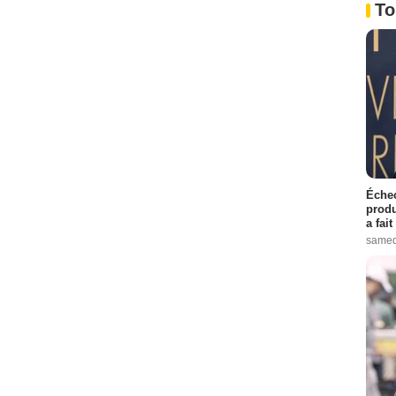
To
Échec
produ
a fai
samed