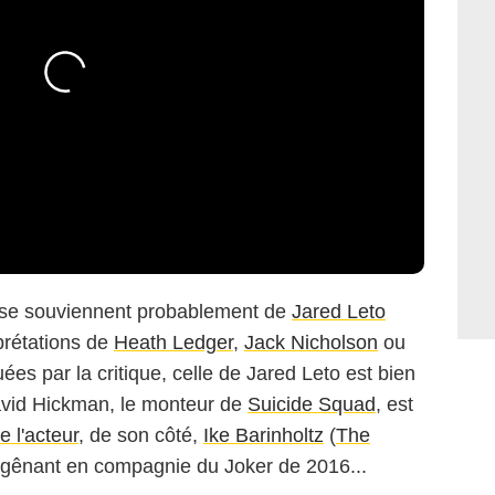
 se souviennent probablement de
Jared Leto
rprétations de
Heath Ledger
,
Jack Nicholson
ou
ées par la critique, celle de Jared Leto est bien
avid Hickman, le monteur de
Suicide Squad
, est
 l'acteur
, de son côté,
Ike Barinholtz
(
The
 gênant en compagnie du Joker de 2016...