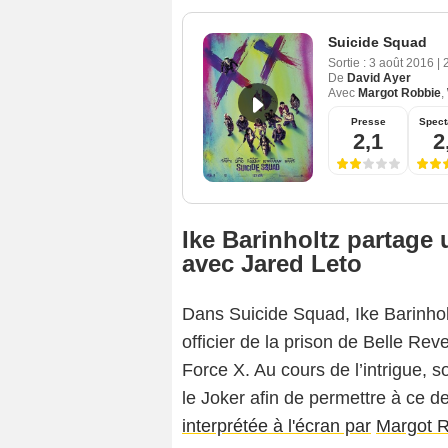
Suicide Squad
Sortie :
3 août 2016
|
De
David Ayer
Avec
Margot Robbie
,
Presse
Spect
2,1
2
Ike Barinholtz partage
avec Jared Leto
Dans Suicide Squad, Ike Barinholt
officier de la prison de Belle Re
Force X. Au cours de l’intrigue, 
le Joker afin de permettre à ce d
interprétée à l'écran par
Margot 