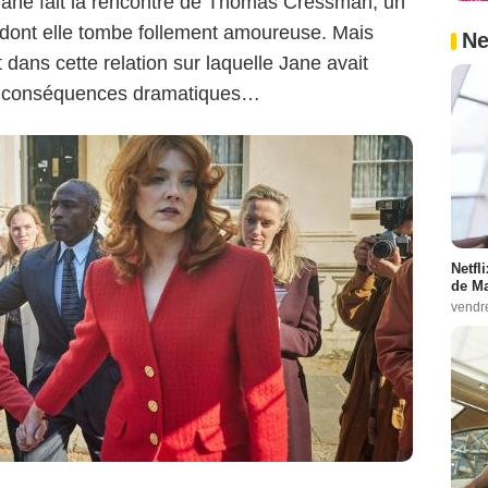
Jane fait la rencontre de Thomas Cressman, un
 dont elle tombe follement amoureuse. Mais
Ne
 dans cette relation sur laquelle Jane avait
es conséquences dramatiques…
Netfl
de Ma
vendr