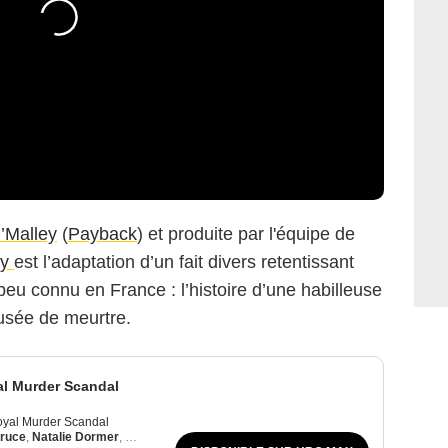
’Malley
(
Payback
) et produite par l'équipe de
dy
est l’adaptation d’un fait divers retentissant
eu connu en France : l’histoire d’une habilleuse
cusée de meurtre.
al Murder Scandal
oyal Murder Scandal
ruce
,
Natalie Dormer
,
Ed Speleers