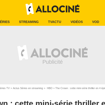
ÉRIES
STREAMING
TVACTU
VIDÉOS
VOD
éries TV
Actus Séries en streaming
HBO + The Crown : cette mini-série thriller en 4 épisodes insp
 : cette mini-série thriller