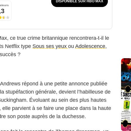
DISPONIBLE SUR HBO MAX
ateurs
,3
x, ce true crime britannique rencontrera-t-il le
 Netflix type
Sous ses yeux
ou
Adolescence
,
s succès ?
HBO Max
e Andrews répond à une petite annonce publiée
a stupéfaction générale, devient l’habilleuse de
Buckingham. Évoluant au sein des plus hautes
 elle parvient à se faire une place dans la haute
dre son poste auprès de la duchesse.