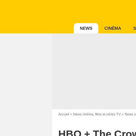
NEWS
CINÉMA
S
Accueil
News cinéma, films et séries TV
News s
HBO + The Crown