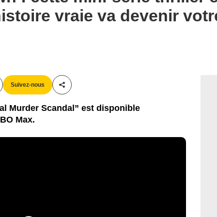
istoire vraie va devenir vot
Suivez-nous
Partager cet article
al Murder Scandal” est disponible
 HBO Max.