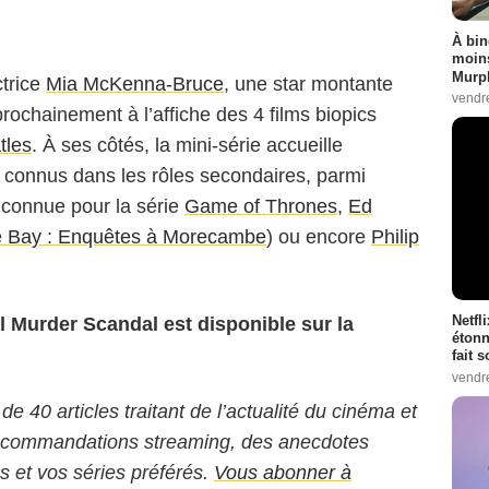
À bin
moins
Murph
ctrice
Mia McKenna-Bruce
, une star montante
vendr
 prochainement à l’affiche des 4 films biopics
tles
. À ses côtés, la mini-série accueille
 connus dans les rôles secondaires, parmi
 connue pour la série
Game of Thrones
,
Ed
 Bay : Enquêtes à Morecambe
) ou encore
Philip
Netfl
l Murder Scandal est disponible sur la
étonn
fait 
vendr
 de 40 articles traitant de l’actualité du cinéma et
 recommandations streaming, des anecdotes
ms et vos séries préférés.
Vous abonner à