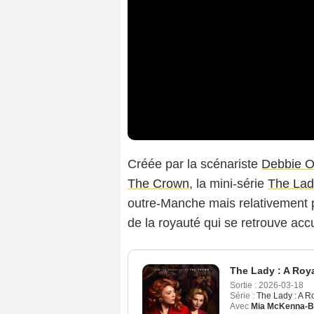
Créée par la scénariste
Debbie O
The Crown
, la mini-série
The La
outre-Manche mais relativement p
de la royauté qui se retrouve ac
The Lady : A Roy
Sortie :
2026-03-18
Série :
The Lady : A R
Avec
Mia McKenna-B