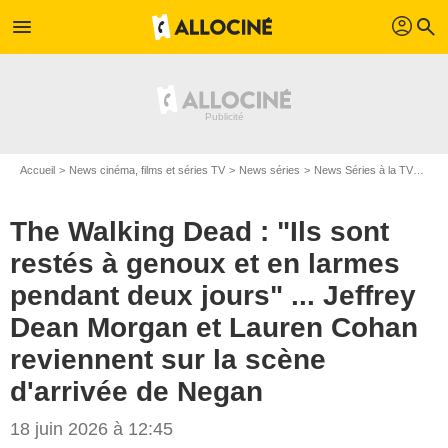
profil
menu
search
Accueil
News cinéma, films et séries TV
News séries
News Séries à la TV
The 
The Walking Dead : "Ils sont
restés à genoux et en larmes
pendant deux jours" ... Jeffrey
Dean Morgan et Lauren Cohan
reviennent sur la scène
d'arrivée de Negan
18 juin 2026 à 12:45