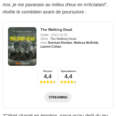
moi, je me pavanais au milieu d'eux en m'éclatant",
révèle le comédien avant de poursuivre :
The Walking Dead
Sortie :
2010-10-31
Série :
The Walking Dead
Avec
Norman Reedus
,
Melissa McBride
,
Lauren Cohan
Presse
Spectateurs
4,4
4,4
STREAMING
"C'était chargé en émotion, parce qu'au-delà du jeu