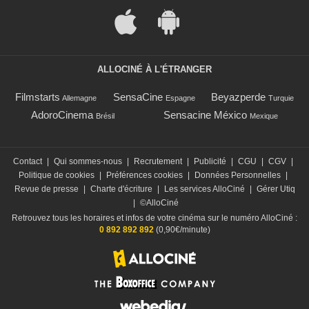
ALLOCINÉ À L'ÉTRANGER
Filmstarts
SensaCine
Beyazperde
Allemagne
Espagne
Turquie
AdoroCinema
Sensacine México
Brésil
Mexique
Contact
|
Qui sommes-nous
|
Recrutement
|
Publicité
|
CGU
|
CGV
|
Politique de cookies
|
Préférences cookies
|
Données Personnelles
|
Revue de presse
|
Charte d'écriture
|
Les services AlloCiné
|
Gérer Utiq
|
©AlloCiné
Retrouvez tous les horaires et infos de votre cinéma sur le numéro AlloCiné :
0 892 892 892
(0,90€/minute)