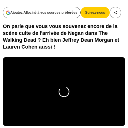
Ajoutez Allociné à vos sources préférées
Suivez-nous
Partag
On parie que vous vous souvenez encore de la
scène culte de l'arrivée de Negan dans The
Walking Dead ? Eh bien Jeffrey Dean Morgan et
Lauren Cohen aussi !