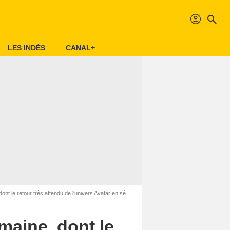
profil
search
LES INDÉS
CANAL+
 le retour très attendu de l'univers Avatar en série !
maine, dont le