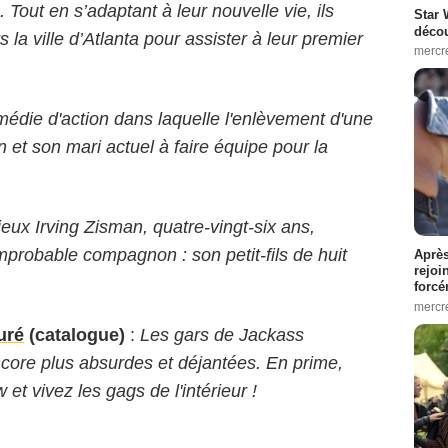
. Tout en s’a­dap­tant à leur nou­velle vie, ils
Star 
décou
 la ville d’Atlanta pour assis­ter à leur pre­mier
mercr
édie d'action dans laquelle l'enlèvement d'une
 son mari actuel à faire équipe pour la
ieux Irving Zisman, quatre-vingt-six ans,
mprobable compagnon : son petit-fils de huit
Après
rejoi
forcé
mercr
uré
(catalogue)
:
Les gars de Jackass
core plus absurdes et déjantées. En prime,
et vivez les gags de l'intérieur !