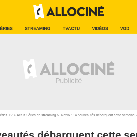
ÉRIES
STREAMING
TVACTU
VIDÉOS
VOD
Rodeo FX
éries TV
Actus Séries en streaming
Netflix : 14 nouveautés débarquent cette semaine, dont
uveautés débarquent cette se