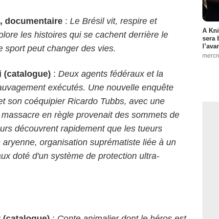
l, documentaire
:
Le Brésil vit, respire et
A Kni
plore les histoires qui se cachent derrière le
sera 
l’ava
ce sport peut changer des vies.
mercr
i
(catalogue)
:
Deux agents fédéraux et la
 sauvagement exécutés. Une nouvelle enquête
t son coéquipier Ricardo Tubbs, avec une
 ce massacre en règle provenait des sommets de
urs découvrent rapidement que les tueurs
té aryenne, organisation suprématiste liée à un
aux doté d'un système de protection ultra-
r
(catalogue)
:
Conte animalier dont le héros est