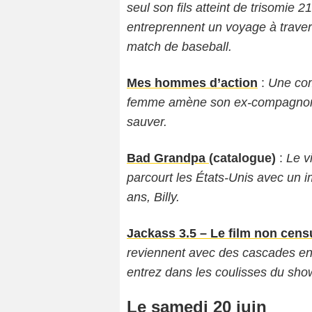
seul son fils atteint de tri­so­mie 21
entre­prennent un voyage à tra­vers
match de baseball.
Mes hommes d’action
:
Une com
femme amène son ex-compagnon et
sauver.
Bad Grandpa
(catalogue)
:
Le v
parcourt les États-Unis avec un i
ans, Billy.
Jackass 3.5 – Le film non cens
reviennent avec des cascades en
entrez dans les coulisses du show 
Le samedi 20 juin