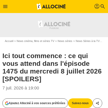
profil
menu
search
Accueil
News cinéma, films et séries TV
News séries
News Séries à la TV
Ici 
Ici tout commence : ce qui
vous attend dans l'épisode
1475 du mercredi 8 juillet 2026
[SPOILERS]
7 juil. 2026 à 19:00
Ajoutez Allociné à vos sources préférées
Suivez-nous
Partag