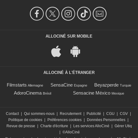
ALLOCINÉ SUR MOBILE
ALLOCINÉ À L'ÉTRANGER
Filmstarts
SensaCine
Beyazperde
Allemagne
Espagne
Turquie
AdoroCinema
Sensacine México
Brésil
Mexique
Contact
|
Qui sommes-nous
|
Recrutement
|
Publicité
|
CGU
|
CGV
|
Politique de cookies
|
Préférences cookies
|
Données Personnelles
|
Revue de presse
|
Charte d'écriture
|
Les services AlloCiné
|
Gérer Utiq
|
©AlloCiné