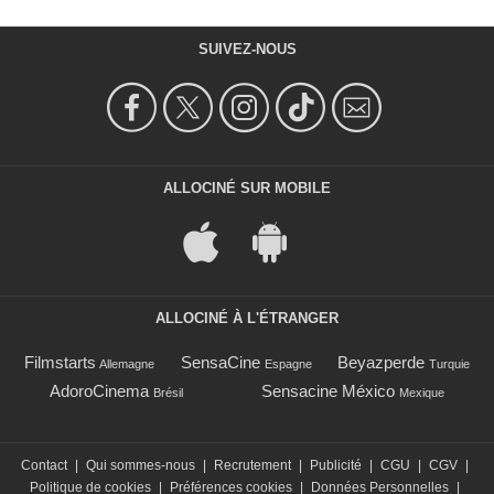
SUIVEZ-NOUS
ALLOCINÉ SUR MOBILE
ALLOCINÉ À L'ÉTRANGER
Filmstarts
SensaCine
Beyazperde
Allemagne
Espagne
Turquie
AdoroCinema
Sensacine México
Brésil
Mexique
Contact
|
Qui sommes-nous
|
Recrutement
|
Publicité
|
CGU
|
CGV
|
Politique de cookies
|
Préférences cookies
|
Données Personnelles
|