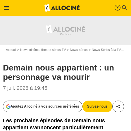
profil
menu
search
Accueil
News cinéma, films et séries TV
News séries
News Séries à la TV
Dema
Demain nous appartient : un
personnage va mourir
7 juil. 2026 à 19:45
Ajoutez Allociné à vos sources préférées
Suivez-nous
Partag
Les prochains épisodes de Demain nous
appartient s’annoncent particulièrement