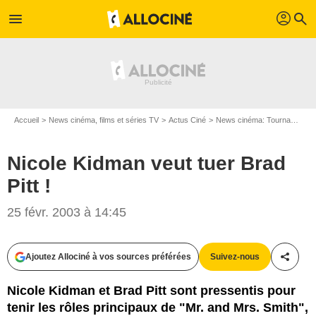
profil
menu
search
Accueil
News cinéma, films et séries TV
Actus Ciné
News cinéma: Tournages
Nicole Kidman veut tuer Brad
Pitt !
25 févr. 2003 à 14:45
Ajoutez Allociné à vos sources préférées
Suivez-nous
Partag
Nicole Kidman et Brad Pitt sont pressentis pour
tenir les rôles principaux de "Mr. and Mrs. Smith",