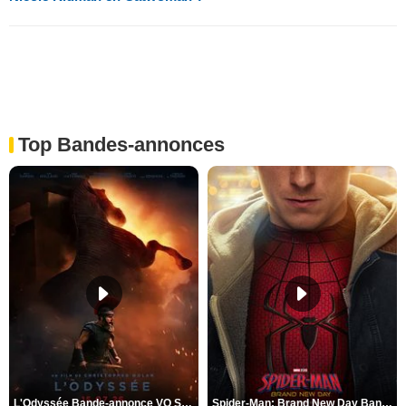
Top Bandes-annonces
L'Odyssée Bande-annonce VO STFR
Spider-Man: Brand New Day Bande-annonce VO STFR