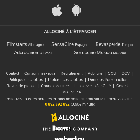
ALLOCINÉ À L'ÉTRANGER
Filmstarts
SensaCine
Beyazperde
Allemagne
Espagne
Turquie
AdoroCinema
Sensacine México
Brésil
Mexique
Contact
|
Qui sommes-nous
|
Recrutement
|
Publicité
|
CGU
|
CGV
|
Politique de cookies
|
Préférences cookies
|
Données Personnelles
|
Revue de presse
|
Charte d'écriture
|
Les services AlloCiné
|
Gérer Utiq
|
©AlloCiné
Retrouvez tous les horaires et infos de votre cinéma sur le numéro AlloCiné :
0 892 892 892
(0,90€/minute)