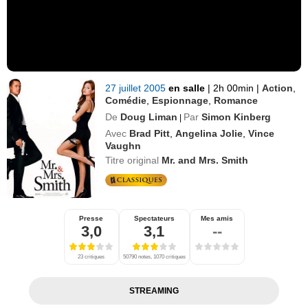
27 juillet 2005
en salle
|
2h 00min
|
Action
,
Comédie
,
Espionnage
,
Romance
De
Doug Liman
Par
Simon Kinberg
|
Avec
Brad Pitt
,
Angelina Jolie
,
Vince
Vaughn
Titre original
Mr. and Mrs. Smith
Presse
Spectateurs
Mes amis
3,0
3,1
--
23 critiques
50790 notes, 1070 critiques
STREAMING