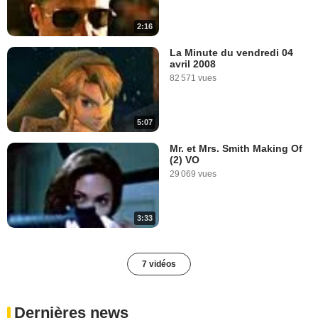
2:16
La Minute du vendredi 04
avril 2008
82 571 vues
5:07
Mr. et Mrs. Smith Making Of
(2) VO
29 069 vues
3:33
7 vidéos
Dernières news