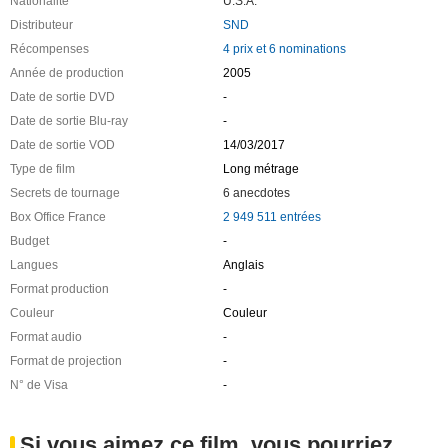
Nationalité
U.S.A.
Distributeur
SND
Récompenses
4 prix et 6 nominations
Année de production
2005
Date de sortie DVD
-
Date de sortie Blu-ray
-
Date de sortie VOD
14/03/2017
Type de film
Long métrage
Secrets de tournage
6 anecdotes
Box Office France
2 949 511 entrées
Budget
-
Langues
Anglais
Format production
-
Couleur
Couleur
Format audio
-
Format de projection
-
N° de Visa
-
Si vous aimez ce film, vous pourriez