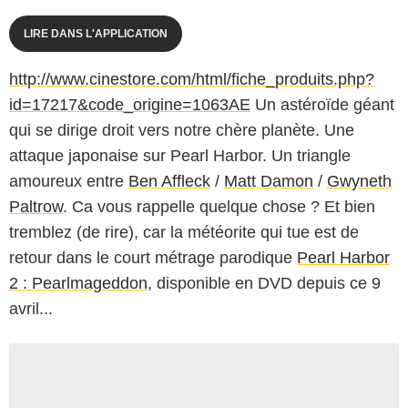
LIRE DANS L'APPLICATION
http://www.cinestore.com/html/fiche_produits.php?
id=17217&code_origine=1063AE
Un astéroïde géant
qui se dirige droit vers notre chère planète. Une
attaque japonaise sur Pearl Harbor. Un triangle
amoureux entre
Ben Affleck
/
Matt Damon
/
Gwyneth
Paltrow
. Ca vous rappelle quelque chose ? Et bien
tremblez (de rire), car la météorite qui tue est de
retour dans le court métrage parodique
Pearl Harbor
2 : Pearlmageddon
, disponible en DVD depuis ce 9
avril...