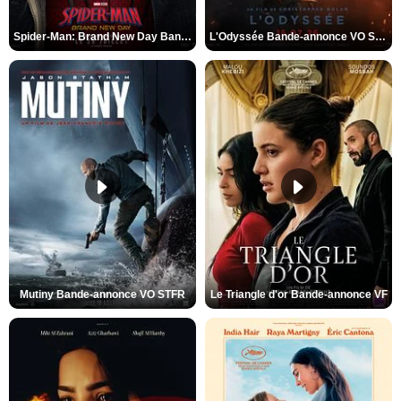
Spider-Man: Brand New Day Bande-annonce VO STFR
L'Odyssée Bande-annonce VO STFR
Mutiny Bande-annonce VO STFR
Le Triangle d'or Bande-annonce VF