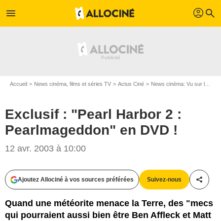
profil
menu
search
Accueil
News cinéma, films et séries TV
Actus Ciné
News cinéma: Vu sur le web
Exclusif : "Pearl Harbor 2 :
Pearlmageddon" en DVD !
12 avr. 2003 à 10:00
Ajoutez Allociné à vos sources préférées
Suivez-nous
Partag
Quand une météorite menace la Terre, des "mecs
qui pourraient aussi bien être Ben Affleck et Matt