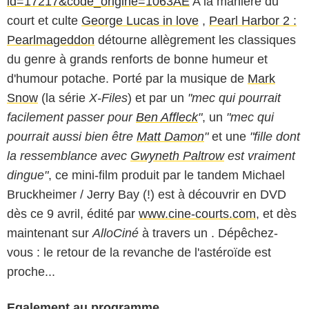
id=17217&code_origine=1063AE
A la manière du
court et culte
George Lucas in love
,
Pearl Harbor 2 :
Pearlmageddon
détourne allègrement les classiques
du genre à grands renforts de bonne humeur et
d'humour potache. Porté par la musique de
Mark
Snow
(la série
X-Files
) et par un
"mec qui pourrait
facilement passer pour
Ben Affleck
"
, un
"mec qui
pourrait aussi bien être
Matt Damon
"
et une
"fille dont
la ressemblance avec
Gwyneth Paltrow
est vraiment
dingue"
, ce mini-film produit par le tandem Michael
Bruckheimer / Jerry Bay (!) est à découvrir en DVD
dès ce 9 avril, édité par
www.cine-courts.com
, et dès
maintenant sur
AlloCiné
à travers un . Dépêchez-
vous : le retour de la revanche de l'astéroïde est
proche...
Egalement au programme