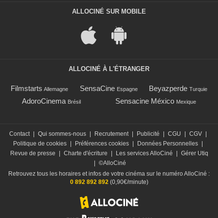
ALLOCINÉ SUR MOBILE
ALLOCINÉ À L'ÉTRANGER
Filmstarts
SensaCine
Beyazperde
Allemagne
Espagne
Turquie
AdoroCinema
Sensacine México
Brésil
Mexique
Contact
|
Qui sommes-nous
|
Recrutement
|
Publicité
|
CGU
|
CGV
|
Politique de cookies
|
Préférences cookies
|
Données Personnelles
|
Revue de presse
|
Charte d'écriture
|
Les services AlloCiné
|
Gérer Utiq
|
©AlloCiné
Retrouvez tous les horaires et infos de votre cinéma sur le numéro AlloCiné :
0 892 892 892
(0,90€/minute)