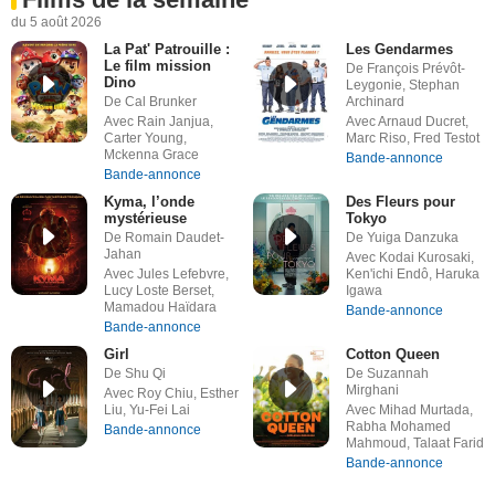
du 5 août 2026
La Pat' Patrouille :
Les Gendarmes
Le film mission
De François Prévôt-
Dino
Leygonie, Stephan
De Cal Brunker
Archinard
Avec Rain Janjua,
Avec Arnaud Ducret,
Carter Young,
Marc Riso, Fred Testot
Mckenna Grace
Bande-annonce
Bande-annonce
Kyma, l’onde
Des Fleurs pour
mystérieuse
Tokyo
De Romain Daudet-
De Yuiga Danzuka
Jahan
Avec Kodai Kurosaki,
Avec Jules Lefebvre,
Ken'ichi Endô, Haruka
Lucy Loste Berset,
Igawa
Mamadou Haïdara
Bande-annonce
Bande-annonce
Girl
Cotton Queen
De Shu Qi
De Suzannah
Mirghani
Avec Roy Chiu, Esther
Liu, Yu-Fei Lai
Avec Mihad Murtada,
Rabha Mohamed
Bande-annonce
Mahmoud, Talaat Farid
Bande-annonce