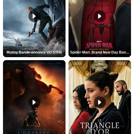
Mutiny Bande-annonce VO STFR
Spider-Man: Brand New Day Bande-annonce VO STFR