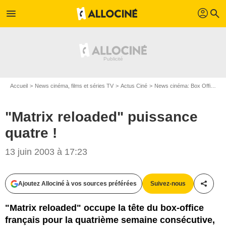
profil
menu
search
Accueil
News cinéma, films et séries TV
Actus Ciné
News cinéma: Box Office
"
"Matrix reloaded" puissance
quatre !
13 juin 2003 à 17:23
Ajoutez Allociné à vos sources préférées
Suivez-nous
Partag
"Matrix reloaded" occupe la tête du box-office
français pour la quatrième semaine consécutive,