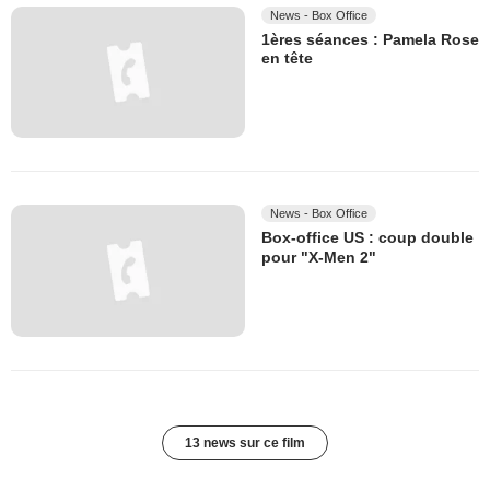
News - Box Office
1ères séances : Pamela Rose
en tête
News - Box Office
Box-office US : coup double
pour "X-Men 2"
13 news sur ce film