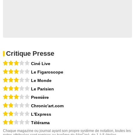
Critique Presse
Ciné Live
Le Figaroscope
Le Monde
Le Parisien
Première
Chronic'art.com
L'Express
Télérama
Chaque magazine ou journal ayant son propre système de notation, toutes les
notes attribuées sont remises au barême de AlloCiné, de 1 à 5 étoiles.