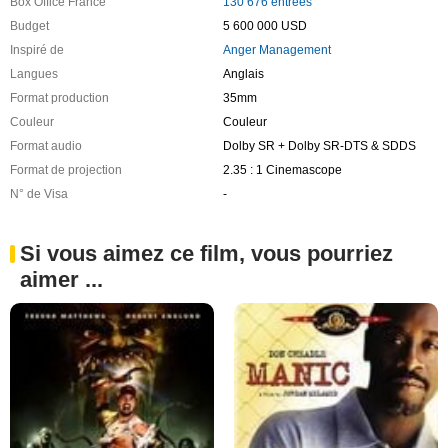
Box Office France
130 676 entrées
Budget
5 600 000 USD
Inspiré de
Anger Management
Langues
Anglais
Format production
35mm
Couleur
Couleur
Format audio
Dolby SR + Dolby SR-DTS & SDDS
Format de projection
2.35 : 1 Cinemascope
N° de Visa
-
Si vous aimez ce film, vous pourriez
aimer ...