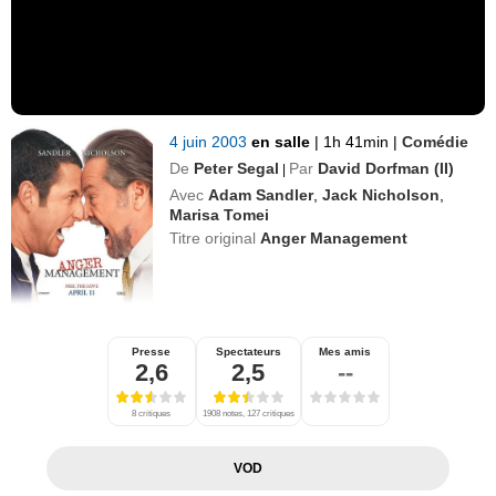
4 juin 2003
en salle
|
1h 41min
|
Comédie
De
Peter Segal
Par
David Dorfman (II)
|
Avec
Adam Sandler
,
Jack Nicholson
,
Marisa Tomei
Titre original
Anger Management
Presse
Spectateurs
Mes amis
2,6
2,5
--
8 critiques
1908 notes, 127 critiques
VOD