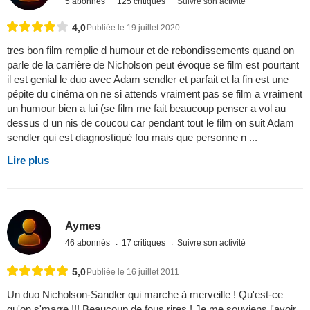
5 abonnés
125 critiques
Suivre son activité
4,0
Publiée le 19 juillet 2020
tres bon film remplie d humour et de rebondissements quand on
parle de la carrière de Nicholson peut évoque se film est pourtant
il est genial le duo avec Adam sendler et parfait et la fin est une
pépite du cinéma on ne si attends vraiment pas se film a vraiment
un humour bien a lui (se film me fait beaucoup penser a vol au
dessus d un nis de coucou car pendant tout le film on suit Adam
sendler qui est diagnostiqué fou mais que personne n ...
Lire plus
Aymes
46 abonnés
17 critiques
Suivre son activité
5,0
Publiée le 16 juillet 2011
Un duo Nicholson-Sandler qui marche à merveille ! Qu'est-ce
qu'on s'marre !!! Beaucoup de fous rires ! Je me souviens l'avoir