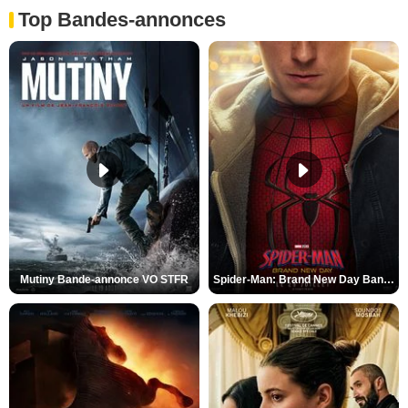
Top Bandes-annonces
Mutiny Bande-annonce VO STFR
Spider-Man: Brand New Day Bande-annonce VO STFR