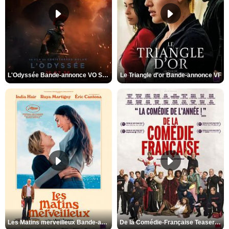
L'Odyssée Bande-annonce VO STFR
Le Triangle d'or Bande-annonce VF
Les Matins merveilleux Bande-annonce VF
De la Comédie-Française Teaser VF