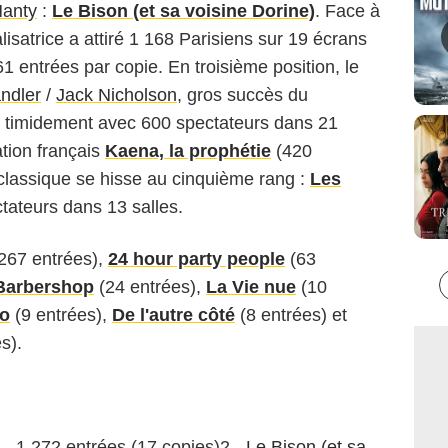
Nanty
:
Le Bison (et sa voisine Dorine)
. Face à
lisatrice a attiré 1 168 Parisiens sur 19 écrans
 entrées par copie. En troisième position, le
ndler
/
Jack Nicholson
, gros succès du
e timidement avec 600 spectateurs dans 21
ation français
Kaena, la prophétie
(420
classique se hisse au cinquième rang :
Les
ateurs dans 13 salles.
267 entrées),
24 hour party people
(63
Barbershop
(24 entrées),
La Vie nue
(10
zo
(9 entrées),
De l'autre côté
(8 entrées) et
s).
- 1 272 entrées (17 copies)2 -
Le Bison (et sa