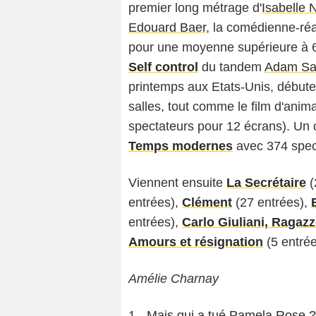
premier long métrage d'
Isabelle 
Edouard Baer
, la comédienne-réa
pour une moyenne supérieure à 61
Self control
du tandem
Adam Sa
printemps aux Etats-Unis, début
salles, tout comme le film d'anim
spectateurs pour 12 écrans). Un 
Temps modernes
avec 374 spect
Viennent ensuite
La Secrétaire
(
entrées),
Clément
(27 entrées),
entrées),
Carlo Giuliani, Ragaz
Amours et résignation
(5 entrée
Amélie Charnay
1 -
Mais qui a tué Pamela Rose ?