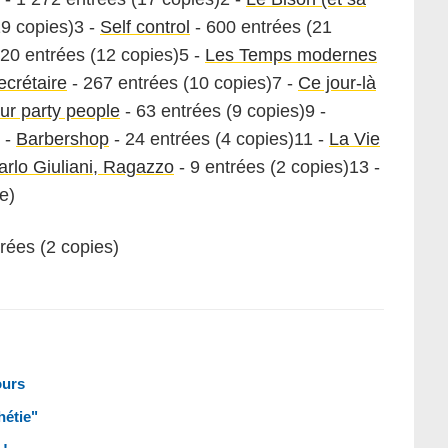
19 copies)3 -
Self control
- 600 entrées (21
20 entrées (12 copies)5 -
Les Temps modernes
ecrétaire
- 267 entrées (10 copies)7 -
Ce jour-là
ur party people
- 63 entrées (9 copies)9 -
 -
Barbershop
- 24 entrées (4 copies)11 -
La Vie
arlo Giuliani, Ragazzo
- 9 entrées (2 copies)13 -
e)
rées (2 copies)
ours
hétie"