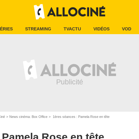
ÉRIES
STREAMING
TVACTU
VIDÉOS
VOD
Ciné
News cinéma: Box Office
1ères séances : Pamela Rose en tête
 Pamela Rose en tête