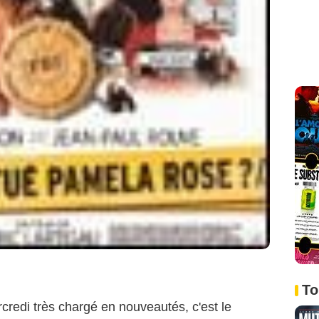
To
rcredi très chargé en nouveautés, c'est le