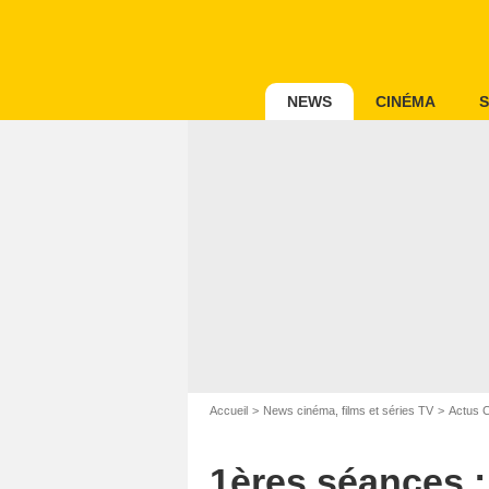
NEWS
CINÉMA
S
Accueil
News cinéma, films et séries TV
Actus 
1ères séances :