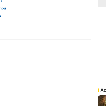
 !
chou
n
Ac