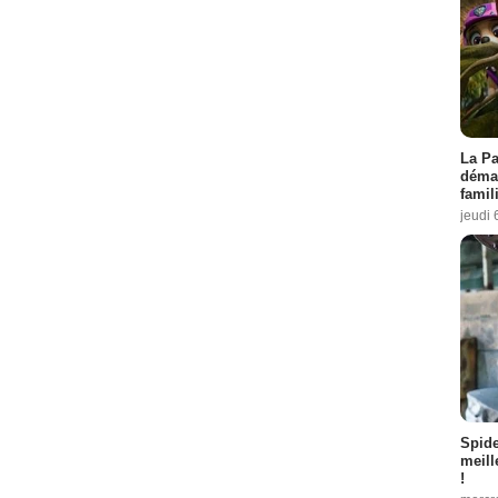
La Pa
démar
famil
jeudi 
Spid
meill
!