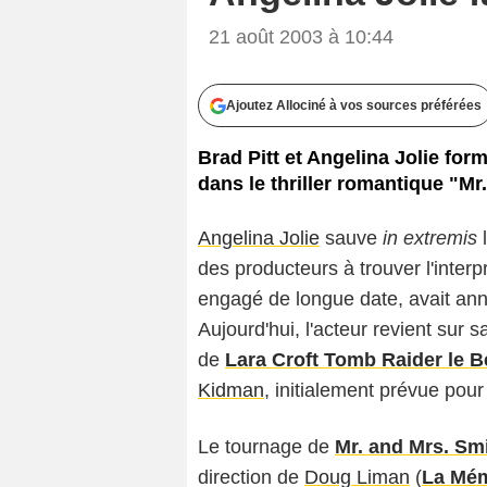
21 août 2003 à 10:44
Ajoutez Allociné à vos sources préférées
Brad Pitt et Angelina Jolie fo
dans le thriller romantique "M
Angelina Jolie
sauve
in extremis
l
des producteurs à trouver l'interp
engagé de longue date, avait ann
Aujourd'hui, l'acteur revient sur
de
Lara Croft Tomb Raider le B
Kidman
, initialement prévue pour 
Le tournage de
Mr. and Mrs. Sm
direction de
Doug Liman
(
La Mém