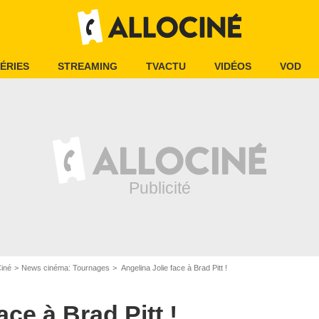
ÉRIES
STREAMING
TVACTU
VIDÉOS
VOD
Ciné
News cinéma: Tournages
Angelina Jolie face à Brad Pitt !
ace à Brad Pitt !