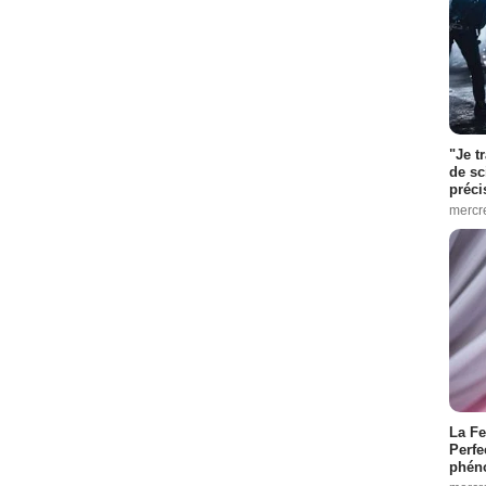
"Je t
de sc
préci
mercr
La Fe
Perfe
phén