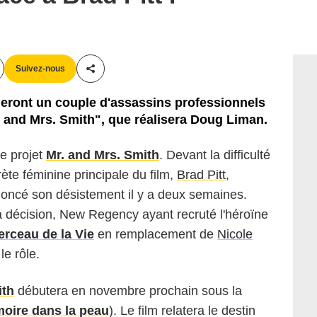
Suivez-nous
Partager cet article
rmeront un couple d'assassins professionnels
r. and Mrs. Smith", que réalisera Doug Liman.
e projet
Mr. and Mrs. Smith
. Devant la difficulté
rète féminine principale du film,
Brad Pitt
,
oncé son désistement il y a deux semaines.
 sa décision, New Regency ayant recruté l'héroïne
erceau de la Vie
en remplacement de
Nicole
le rôle.
ith
débutera en novembre prochain sous la
oire dans la peau
). Le film relatera le destin