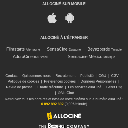
ALLOCINÉ SUR MOBILE
ALLOCINÉ À L'ÉTRANGER
Filmstarts
SensaCine
Beyazperde
Allemagne
Espagne
Turquie
AdoroCinema
Sensacine México
Brésil
Mexique
Contact
|
Qui sommes-nous
|
Recrutement
|
Publicité
|
CGU
|
CGV
|
Politique de cookies
|
Préférences cookies
|
Données Personnelles
|
Revue de presse
|
Charte d'écriture
|
Les services AlloCiné
|
Gérer Utiq
|
©AlloCiné
Retrouvez tous les horaires et infos de votre cinéma sur le numéro AlloCiné :
0 892 892 892
(0,90€/minute)