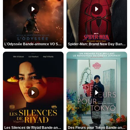
L'Odyssée Bande-annonce VO STFR
Spider-Man: Brand New Day Bande-annonce VO STFR
Les Silences de Riyad Bande-annonce VO STFR
Des Fleurs pour Tokyo Bande-annonce VO STFR