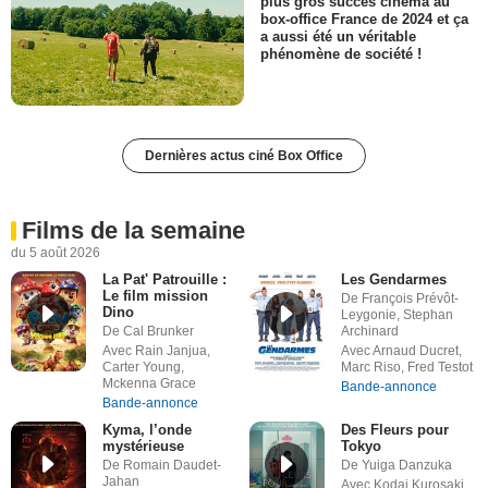
plus gros succès cinéma au
box-office France de 2024 et ça
a aussi été un véritable
phénomène de société !
Dernières actus ciné Box Office
Films de la semaine
du 5 août 2026
La Pat' Patrouille :
Les Gendarmes
Le film mission
De François Prévôt-
Dino
Leygonie, Stephan
De Cal Brunker
Archinard
Avec Rain Janjua,
Avec Arnaud Ducret,
Carter Young,
Marc Riso, Fred Testot
Mckenna Grace
Bande-annonce
Bande-annonce
Kyma, l’onde
Des Fleurs pour
mystérieuse
Tokyo
De Romain Daudet-
De Yuiga Danzuka
Jahan
Avec Kodai Kurosaki,