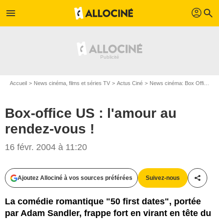
profil
menu
search
Accueil
News cinéma, films et séries TV
Actus Ciné
News cinéma: Box Office
B
Box-office US : l'amour au
rendez-vous !
16 févr. 2004 à 11:20
Ajoutez Allociné à vos sources préférées
Suivez-nous
Partag
La comédie romantique "50 first dates", portée
par Adam Sandler, frappe fort en virant en tête du