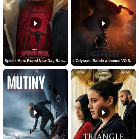
Spider-Man: Brand New Day Bande-annonce VO STFR
L'Odyssée Bande-annonce VO STFR