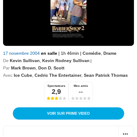
17 novembre 2004
en salle
|
1h 46min
|
Comédie
,
Drame
De
Kevin Sullivan
,
Kevin Rodney Sullivan
|
Par
Mark Brown
,
Don D. Scott
Avec
Ice Cube
,
Cedric The Entertainer
,
Sean Patrick Thomas
Spectateurs
Mes amis
2,9
--
VOIR SUR PRIME VIDEO