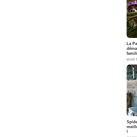
La Pa
démar
famil
jeudi 
Spid
meill
!