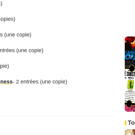
s)
copies)
es (une copie)
entrées (une copie)
pie)
iness
- 2 entrées (une copie)
To