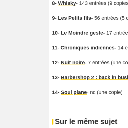
8-
Whisky
- 143 entrées (9 copie
9-
Les Petits fils
- 56 entrées (5 
10-
Le Moindre geste
- 17 entré
11-
Chroniques indiennes
- 14 
12-
Nuit noire
- 7 entrées (une co
13-
Barbershop 2 : back in bus
14-
Soul plane
- nc (une copie)
Sur le même sujet