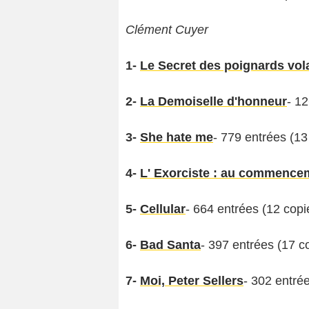
Clément Cuyer
1-
Le Secret des poignards vol
2-
La Demoiselle d'honneur
- 1
3-
She hate me
- 779 entrées (13
4-
L' Exorciste : au commence
5-
Cellular
- 664 entrées (12 copi
6-
Bad Santa
- 397 entrées (17 c
7-
Moi, Peter Sellers
- 302 entré