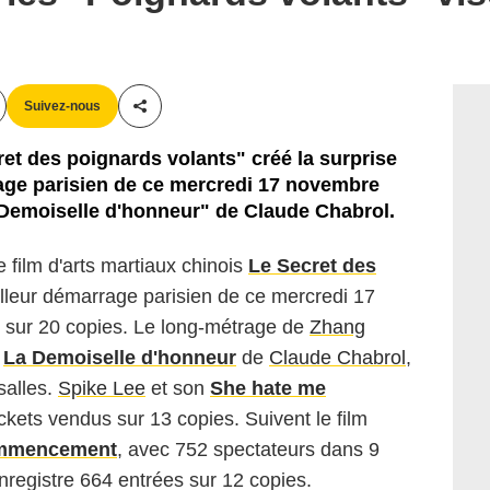
Suivez-nous
Partager cet article
ret des poignards volants" créé la surprise
rage parisien de ce mercredi 17 novembre
 Demoiselle d'honneur" de Claude Chabrol.
film d'arts martiaux chinois
Le Secret des
illeur démarrage parisien de ce mercredi 17
sur 20 copies. Le long-métrage de
Zhang
r
La Demoiselle d'honneur
de
Claude Chabrol
,
salles.
Spike Lee
et son
She hate me
kets vendus sur 13 copies. Suivent le film
commencement
, avec 752 spectateurs dans 9
enregistre 664 entrées sur 12 copies.