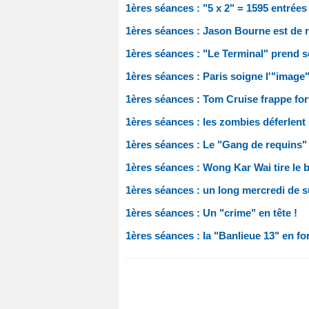
1ères séances : "5 x 2" = 1595 entrées 
1ères séances : Jason Bourne est de r
1ères séances : "Le Terminal" prend so
1ères séances : Paris soigne l'"image
1ères séances : Tom Cruise frappe fort
1ères séances : les zombies déferlent 
1ères séances : Le "Gang de requins" fa
1ères séances : Wong Kar Wai tire le
1ères séances : un long mercredi de s
1ères séances : Un "crime" en tête !
1ères séances : la "Banlieue 13" en for