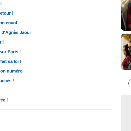
!
etour !
n envol...
" d'Agnès Jaoui
 !
sur Paris !
it sa loi !
 bon numéro
uccès !
ce !