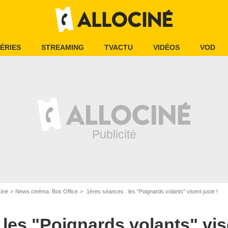
ÉRIES
STREAMING
TVACTU
VIDÉOS
VOD
Ciné
News cinéma: Box Office
1ères séances : les "Poignards volants" visent juste !
les "Poignards volants" vise