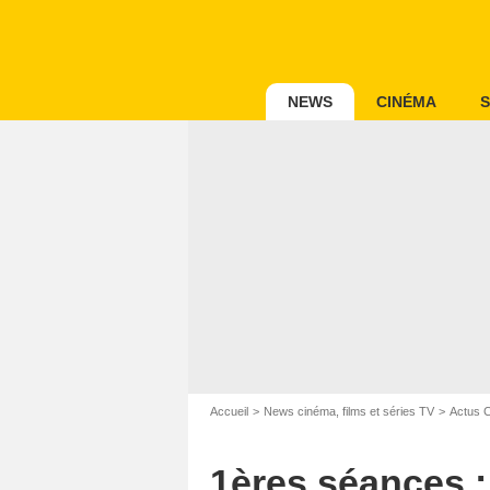
NEWS
CINÉMA
S
Accueil
News cinéma, films et séries TV
Actus 
1ères séances : 