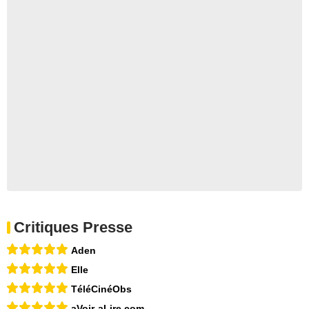
Critiques Presse
Aden
Elle
TéléCinéObs
aVoir-aLire.com