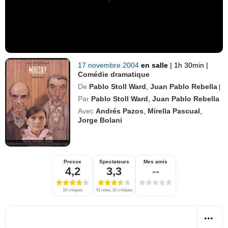
17 novembre 2004
en salle
|
1h 30min
|
Comédie dramatique
De
Pablo Stoll Ward
,
Juan Pablo Rebella
|
Par
Pablo Stoll Ward
,
Juan Pablo Rebella
Avec
Andrés Pazos
,
Mirella Pascual
,
Jorge Bolani
Presse
Spectateurs
Mes amis
4,2
3,3
--
18 critiques
91 notes, 22 critiques