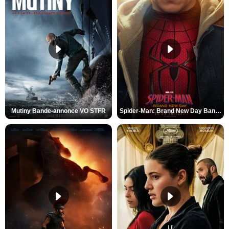
Mutiny Bande-annonce VO STFR
Spider-Man: Brand New Day Bande-annonce VO STFR