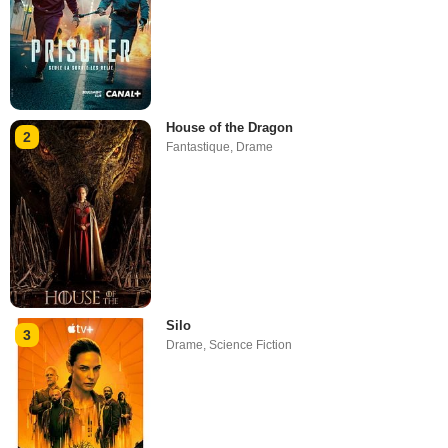
House of the Dragon
2
Fantastique
,
Drame
Silo
3
Drame
,
Science Fiction