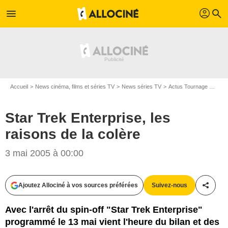
profil
menu
search
Accueil
News cinéma, films et séries TV
News séries TV
Actus Tournage Séries TV
Star Trek Enterprise, les
raisons de la colère
3 mai 2005 à 00:00
Ajoutez Allociné à vos sources préférées
Suivez-nous
Partag
Avec l'arrêt du spin-off "Star Trek Enterprise"
programmé le 13 mai vient l'heure du bilan et des