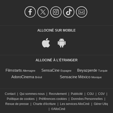
ALLOCINÉ SUR MOBILE
ALLOCINÉ À L'ÉTRANGER
Filmstarts
SensaCine
Beyazperde
Allemagne
Espagne
Turquie
AdoroCinema
Sensacine México
Brésil
Mexique
Contact
|
Qui sommes-nous
|
Recrutement
|
Publicité
|
CGU
|
CGV
|
Politique de cookies
|
Préférences cookies
|
Données Personnelles
|
Revue de presse
|
Charte d'écriture
|
Les services AlloCiné
|
Gérer Utiq
|
©AlloCiné