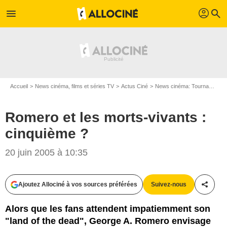
profil
menu
search
Accueil
News cinéma, films et séries TV
Actus Ciné
News cinéma: Tournages
Romero et les morts-vivants :
cinquième ?
20 juin 2005 à 10:35
Ajoutez Allociné à vos sources préférées
Suivez-nous
Partag
Alors que les fans attendent impatiemment son
"land of the dead", George A. Romero envisage