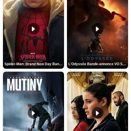
Spider-Man: Brand New Day Bande-annonce VO STFR
L'Odyssée Bande-annonce VO STFR